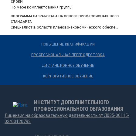
СРОКИ
По мере комплектования группы
ПРОГРАММА РАЗРАБОТАНА НА ОСНОВЕ ПРОФЕССИОНАЛЬНОГО
Специалист в области планово-экономического
СТАНДАРТА
обеспечения строительного производства (приказ
Специалист в области планово-экономического обеспе...
Минтруда России от 27.04 2023 г. N 410н)
ПОВЫШЕНИЕ КВАЛИФИКАЦИИ
ПРОФЕССИОНАЛЬНАЯ ПЕРЕПОДГОТОВКА
ДИСТАНЦИОННОЕ ОБУЧЕНИЕ
КОРПОРАТИВНОЕ ОБУЧЕНИЕ
ИНСТИТУТ ДОПОЛНИТЕЛЬНОГО
ПРОФЕССИОНАЛЬНОГО ОБРАЗОВАНИЯ
Лицензия на образовательную деятельность № Л035-00115-
02/00120793