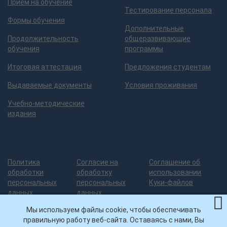
Прием на обучение
Тестирование персонала
Формы обучения
Дополнительные
Продолжительность
общеразвивающие
обучения
программы
Итоговая аттестация
Предложения студентам
Выдаваемые документы
Условия проживания
Учебно-методические
издания
Политика
Согласие на
Соглашение об
обработки
обработку
использовании
персональных
персональных
Куки-файлов
данных
данных
Мы используем файлы cookie, чтобы обеспечивать
правильную работу веб-сайта. Оставаясь с нами, Вы
Разработка сайта
— 3
© ИДПО
Нашли ошибку на сайте?