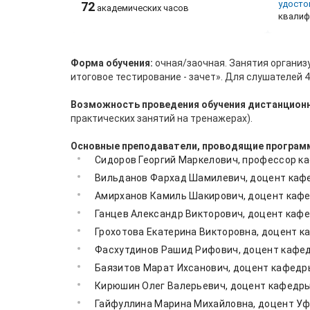
удосто
72
академических часов
квалиф
Форма обучения:
очная/заочная. Занятия организ
итоговое тестирование - зачет». Для слушателей 4
Возможность проведения обучения дистанционн
практических занятий на тренажерах).
Основные преподаватели, проводящие програм
Сидоров Георгий Маркелович, профессор каф
Вильданов Фархад Шамилевич, доцент кафед
Амирханов Камиль Шакирович, доцент кафед
Ганцев Александр Викторович, доцент кафед
Грохотова Екатерина Викторовна, доцент ка
Фасхутдинов Рашид Рифович, доцент кафедр
Баязитов Марат Ихсанович, доцент кафедры
Кирюшин Олег Валерьевич, доцент кафедры 
Гайфуллина Марина Михайловна, доцент Уфи