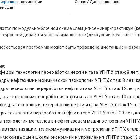
верение
о повышении
Очная / Дистанционная
икации
уются по модульно-блочной схеме «лекция-семинар-практикум (к
-5 уровней делается упор на диалоговые (дискуссии, круглые стол
о:
есть; вся программа может быть проведена дистанционно (за
му:
едры технологии переработки нефти и газа УГНТУ, стаж 8 лет,
ры нефтехимии и химической технологии УГНТУ, стаж 8 лет, ка
ры технологии переработки нефти и газа УГНТУ, стаж 12 лет, 
ры технологии переработки нефти и газа УГНТУ, стаж 10 лет, 
федры технологии переработки нефти и газа УГНТУ, стаж 12 ле
ы технологии переработки нефти и газа УГНТУ, стаж 20 лет, к
 технологии металлов в нефтегазовом машиностроении УГНТУ, с
автоматизации, телекоммуникации и метрологии УГНТУ, стаж 2
мской высшей школы экономики и управления УГНТУ, стаж 18 