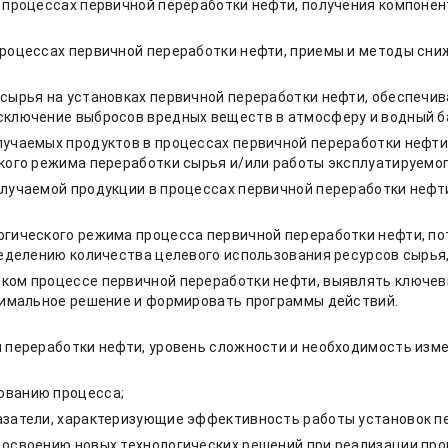
 процессах первичной переработки нефти, получения компонен
процессах первичной переработки нефти, приемы и методы сни
 сырья на установках первичной переработки нефти, обеспечи
сключение выбросов вредных веществ в атмосферу и водный б
учаемых продуктов в процессах первичной переработки нефти
кого режима переработки сырья и/или работы эксплуатируемог
лучаемой продукции в процессах первичной переработки нефти
гического режима процесса первичной переработки нефти, по
ределению количества целевого использования ресурсов сырья,
ком процессе первичной переработки нефти, выявлять ключев
птимальное решение и формировать программы действий.
 переработки нефти, уровень сложности и необходимость изме
ованию процесса;
азатели, характеризующие эффективность работы установок п
 освоению новых технологических решений при реализации про