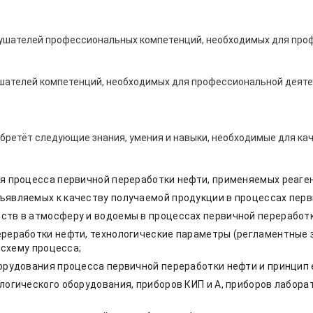
ушателей профессиональных компетенций, необходимых для про
шателей компетенций, необходимых для профессиональной деяте
бретёт следующие знания, умения и навыки, необходимые для ка
я процесса первичной переработки нефти, применяемых реаген
ъявляемых к качеству получаемой продукции в процессах перв
ств в атмосферу и водоемы в процессах первичной переработк
ереработки нефти, технологические параметры (регламентные 
 схему процесса;
орудования процесса первичной переработки нефти и принцип 
логического оборудования, приборов КИП и А, приборов лабора