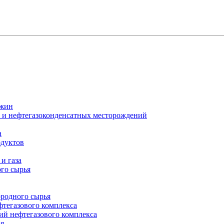
ажин
х и нефтегазоконденсатных месторождений
а
одуктов
и газа
го сырья
ородного сырья
фтегазового комплекса
ий нефтегазового комплекса
ия