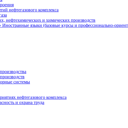
троения
тий нефтегазового комплекса
газа
х, нефтехимических и химических производств
 Иностранные языки (базовые курсы и профессионально-ориен
 производства
 производств
орные системы
приятиях нефтегазового комплекса
сность и охрана труда