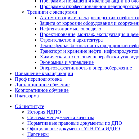
Программы повышения квалификации по блок
Программы профессиональной переподготовки
Тренинги с экспертами
Автоматизация и электроэнергетика нефтегаз
Защита от коррозии оборудования и сооружен
Нефтегазопромысловое дело
Проектирование, монтаж, эксплуатация и рем
Строительство и архитектура
Техносферная безопасность предприятий неф
Транспорт и хранение нефти, нефтепродуктов 
Химическая технология переработки углевод
Экономика и управление
Энергоэффективность и энергосбережение
Повышение квалификации
Проф переподготовка
Дистанционное обучение
Корпоративное обучение
Платформа
Об институте
История ИДПО
Система менеджмента качества
Нормативные правовые документы по ДПО
Официальные документы УГНТУ и ИДПО
Партнеры