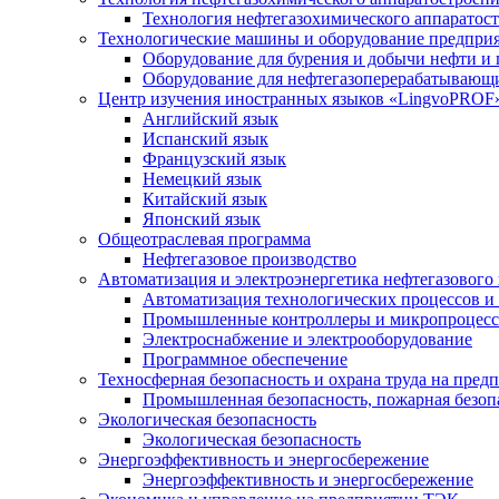
Технология нефтегазохимического аппаратос
Технологические машины и оборудование предприя
Оборудование для бурения и добычи нефти и 
Оборудование для нефтегазоперерабатывающи
Центр изучения иностранных языков «LingvoPROF»
Английский язык
Испанский язык
Французский язык
Немецкий язык
Китайский язык
Японский язык
Общеотраслевая программа
Нефтегазовое производство
Автоматизация и электроэнергетика нефтегазового
Автоматизация технологических процессов и
Промышленные контроллеры и микропроцесс
Электроснабжение и электрооборудование
Программное обеспечение
Техносферная безопасность и охрана труда на пред
Промышленная безопасность, пожарная безопа
Экологическая безопасность
Экологическая безопасность
Энергоэффективность и энергосбережение
Энергоэффективность и энергосбережение