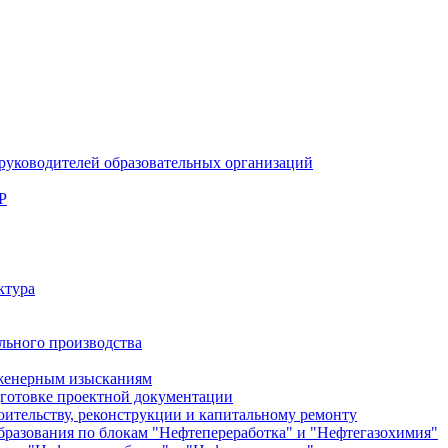
руководителей образовательных организаций
Р
ктура
льного производства
женерным изысканиям
готовке проектной документации
тельству, реконструкции и капитальному ремонту
разования по блокам "Нефтепереработка" и "Нефтегазохимия"