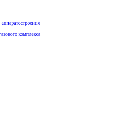
о аппаратостроения
газового комплекса