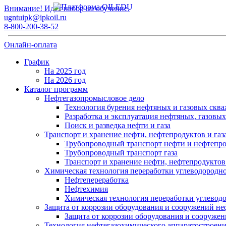
Внимание! Идет набор на обучение.
ugntuipk@ipkoil.ru
8-800-200-38-52
Онлайн-оплата
График
На 2025 год
На 2026 год
Каталог программ
Нефтегазопромысловое дело
Технология бурения нефтяных и газовых скв
Разработка и эксплуатация нефтяных, газовы
Поиск и разведка нефти и газа
Транспорт и хранение нефти, нефтепродуктов и газ
Трубопроводный транспорт нефти и нефтепр
Трубопроводный транспорт газа
Транспорт и хранение нефти, нефтепродуктов 
Химическая технология переработки углеводородно
Нефтепереработка
Нефтехимия
Химическая технология переработки углевод
Защита от коррозии оборудования и сооружений не
Защита от коррозии оборудования и сооружен
Технология нефтегазохимического аппаратостроен