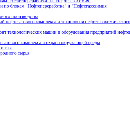
ам "Нефтепереработка" и "Нефтегазохимия"
 по блокам "Нефтепереработка" и "Нефтегазохимия"
ового производства
ий нефтегазового комплекса и технология нефтегазохимическог
онт технологических машин и оборудования предприятий нефте
тегазового комплекса и охрана окружающей среды
и газа
ородного сырья