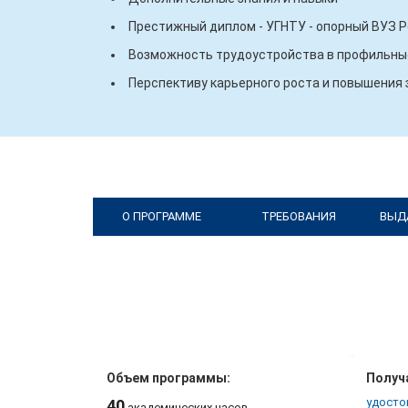
Престижный диплом - УГНТУ - опорный ВУЗ 
Возможность трудоустройства в профильные
Перспективу карьерного роста и повышения
О ПРОГРАММЕ
ТРЕБОВАНИЯ
ВЫД
Объем программы:
Получ
удосто
40
академических часов