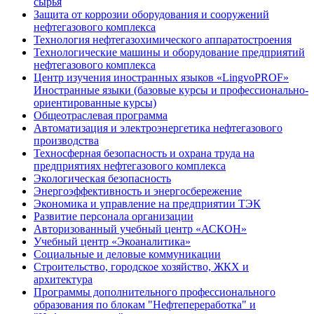
сырья
Защита от коррозии оборудования и сооружений
нефтегазового комплекса
Технология нефтегазохимического аппаратостроения
Технологические машины и оборудование предприятий
нефтегазового комплекса
Центр изучения иностранных языков «LingvoPROF»
Иностранные языки (базовые курсы и профессионально-
ориентированные курсы)
Общеотраслевая программа
Автоматизация и электроэнергетика нефтегазового
производства
Техносферная безопасность и охрана труда на
предприятиях нефтегазового комплекса
Экологическая безопасность
Энергоэффективность и энергосбережение
Экономика и управление на предприятии ТЭК
Развитие персонала организации
Авторизованный учебный центр «АСКОН»
Учебный центр «Экоаналитика»
Социальные и деловые коммуникации
Строительство, городское хозяйство, ЖКХ и
архитектура
Программы дополнительного профессионального
образования по блокам "Нефтепереработка" и