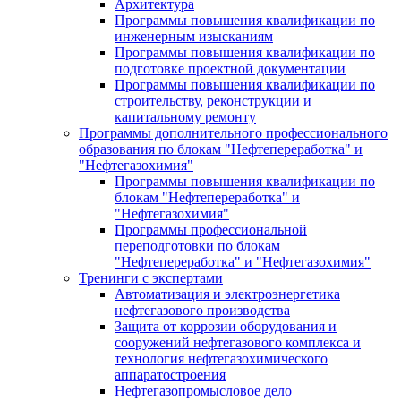
Архитектура
Программы повышения квалификации по
инженерным изысканиям
Программы повышения квалификации по
подготовке проектной документации
Программы повышения квалификации по
строительству, реконструкции и
капитальному ремонту
Программы дополнительного профессионального
образования по блокам "Нефтепереработка" и
"Нефтегазохимия"
Программы повышения квалификации по
блокам "Нефтепереработка" и
"Нефтегазохимия"
Программы профессиональной
переподготовки по блокам
"Нефтепереработка" и "Нефтегазохимия"
Тренинги с экспертами
Автоматизация и электроэнергетика
нефтегазового производства
Защита от коррозии оборудования и
сооружений нефтегазового комплекса и
технология нефтегазохимического
аппаратостроения
Нефтегазопромысловое дело