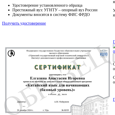
я
Удостоверение установленного образца
Престижный вуз: УГНТУ – опорный вуз России
У
Документы вносятся в систему ФИС ФРДО
я
Получить удостоверение
П
С
о
С
о
П