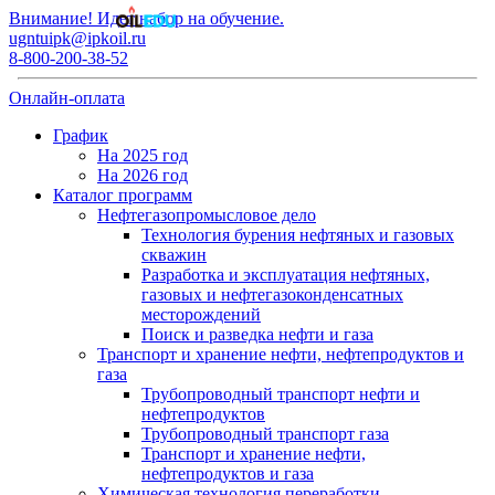
Внимание! Идет набор на обучение.
ugntuipk@ipkoil.ru
8-800-200-38-52
Онлайн-оплата
График
На 2025 год
На 2026 год
Каталог программ
Нефтегазопромысловое дело
Технология бурения нефтяных и газовых
скважин
Разработка и эксплуатация нефтяных,
газовых и нефтегазоконденсатных
месторождений
Поиск и разведка нефти и газа
Транспорт и хранение нефти, нефтепродуктов и
газа
Трубопроводный транспорт нефти и
нефтепродуктов
Трубопроводный транспорт газа
Транспорт и хранение нефти,
нефтепродуктов и газа
Химическая технология переработки