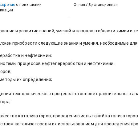
верение
о повышении
Очная / Дистанционная
икации
вание и развитие знаний, умений и навыков в области химии и 
лжен приобрести следующие знания и умения, необходимые для
еработке и нефтехимии;
системы процессов нефтепереработки и нефтехимии;
оров;
методы их определения;
ения технологического процесса на основе сравнительного ан
тора;
качества катализаторов, проведению испытаний катализаторо
дством катализаторов и их использованием для проведения пр