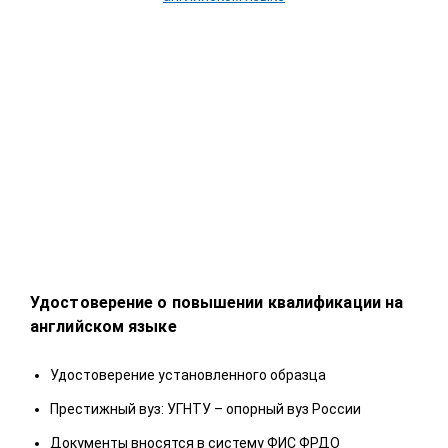
Удостоверение о повышении квалификации на
Удо
английском языке
У
Удостоверение установленного образца
П
Престижный вуз: УГНТУ – опорный вуз России
Д
Документы вносятся в систему ФИС ФРДО