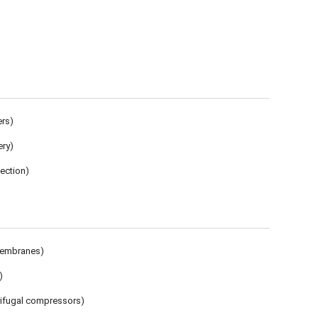
ers)
ery)
jection)
membranes)
)
rifugal compressors)