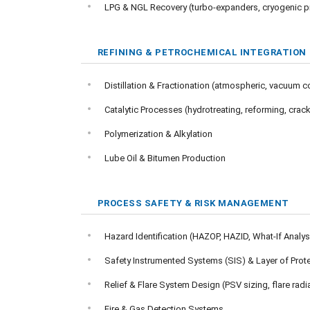
LPG & NGL Recovery (turbo-expanders, cryogenic 
REFINING & PETROCHEMICAL INTEGRATION
Distillation & Fractionation (atmospheric, vacuum 
Catalytic Processes (hydrotreating, reforming, crac
Polymerization & Alkylation
Lube Oil & Bitumen Production
PROCESS SAFETY & RISK MANAGEMENT
Hazard Identification (HAZOP, HAZID, What-If Analys
Safety Instrumented Systems (SIS) & Layer of Prote
Relief & Flare System Design (PSV sizing, flare rad
Fire & Gas Detection Systems