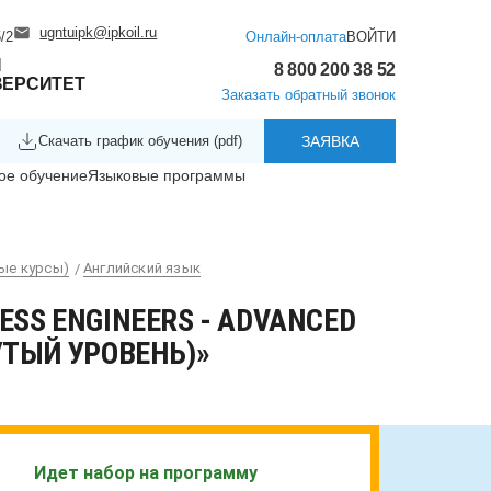
ugntuipk@ipkoil.ru
/2
Онлайн-оплата
ВОЙТИ
Й
8 800 200 38 52
ВЕРСИТЕТ
Заказать обратный звонок
Скачать график обучения (pdf)
ЗАЯВКА
ое обучение
Языковые программы
ые курсы)
Английский язык
SS ENGINEERS - ADVANCED
УТЫЙ УРОВЕНЬ)»
Идет набор на программу