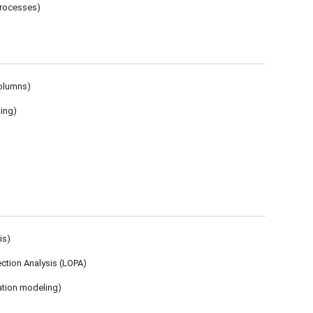
processes)
columns)
king)
is)
ction Analysis (LOPA)
iation modeling)