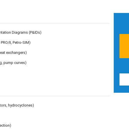
ntation Diagrams (P&IDs)
PRO/II, Petro-SIM)
heat exchangers)
ng, pump curves)
tors, hydrocyclones)
jection)