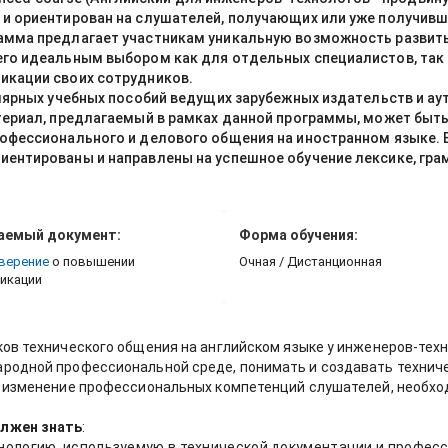
и ориентирован на слушателей, получающих или уже получивш
амма предлагает участникам уникальную возможность развить
го идеальным выбором как для отдельных специалистов, так 
икации своих сотрудников.
улярных учебных пособий ведущих зарубежных издательств и а
териал, предлагаемый в рамках данной программы, может быт
офессионального и делового общения на иностранном языке. 
ентированы и направлены на успешное обучение лексике, грам
аемый документ:
Форма обучения:
верение
о повышении
Очная / Дистанционная
икации
ков технического общения на английском языке у инженеров-техн
ародной профессиональной среде, понимать и создавать технич
е изменение профессиональных компетенций слушателей, необх
лжен знать
:
ологию, используемую в технической документации и профес