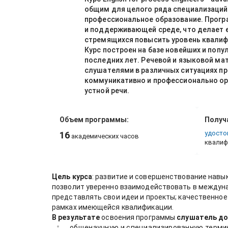
общим для целого ряда специализаций 
профессиональное образование. Прогр
и поддерживающей среде, что делает е
стремящихся повысить уровень квалиф
Курс построен на базе новейших и поп
последних лет. Речевой и языковой ма
слушателями в различных ситуациях пр
коммуникативно и профессионально ори
устной речи.
Объем программы:
Получ
удосто
16
академических часов
квалиф
Цель курса
: развитие и совершенствование навы
позволит уверенно взаимодействовать в междун
представлять свои идеи и проекты; качественно
рамках имеющейся квалификации.
В результате
освоения программы
слушатель до
общенаучную и специализированную термин