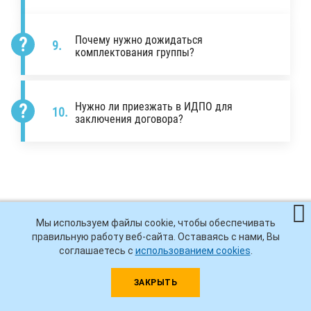
Почему нужно дожидаться
комплектования группы?
Нужно ли приезжать в ИДПО для
заключения договора?
Мы используем файлы cookie, чтобы обеспечивать
УЖЕ УЧИЛИСЬ У НАС? ОСТАВЬТЕ ОТЗЫВ!
правильную работу веб-сайта. Оставаясь с нами, Вы
соглашаетесь с
использованием cookies
.
ЗАКРЫТЬ
Нам важно знать Ваше мнение о нашей работе, чтобы