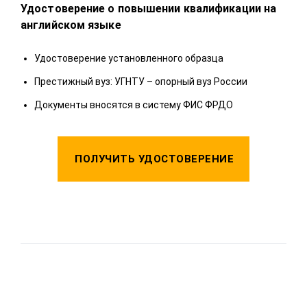
Удостоверение о повышении квалификации на
Удо
английском языке
У
Удостоверение установленного образца
П
Престижный вуз: УГНТУ – опорный вуз России
Д
Документы вносятся в систему ФИС ФРДО
ПОЛУЧИТЬ УДОСТОВЕРЕНИЕ