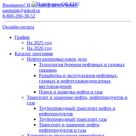
Внимание! Идет набор на обучение.
ugntuipk@ipkoil.ru
8-800-200-38-52
Онлайн-оплата
График
На 2025 год
На 2026 год
Каталог программ
Нефтегазопромысловое дело
Технология бурения нефтяных и газовых
скважин
Разработка и эксплуатация нефтяных,
газовых и нефтегазоконденсатных
месторождений
Поиск и разведка нефти и газа
Транспорт и хранение нефти, нефтепродуктов и
газа
Трубопроводный транспорт нефти и
нефтепродуктов
Трубопроводный транспорт газа
Транспорт и хранение нефти,
нефтепродуктов и газа
Химическая технология переработки