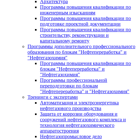
Архитектура
Программы повышения квалификации по
инженерным изысканиям
Программы повышения квалификации по
подготовке проектной документации
Программы повышения квалификации по
строительству, реконструкции и
капитальному ремонту
Программы дополнительного профессионального
образования по блокам "Нефтепереработка" и
"Нефтегазохимия"
Программы повышения квалификации по
блокам "Нефтепереработка" и
"Нефтегазохимия"
Программы профессиональной
переподготовки по блокам
"Нефтепереработка" и "Нефтегазохимия"
Тренинги с экспертами
Автоматизация и электроэнергетика
нефтегазового производства
Защита от коррозии оборудования и
сооружений нефтегазового комплекса и
технология нефтегазохимического
аппаратостроения
Нефтегазопромысловое дело