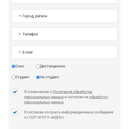
Город, регион
*
Телефон
*
E-mail
*
Очно
Дистанционно
Студент
Не студент
Я ознакомлен с
Политикой обработки
персональных данных
и согласен на
обработку
персональных данных
Я согласен получать информационные сообщения
от ССП УГНТУ «ИДПО»