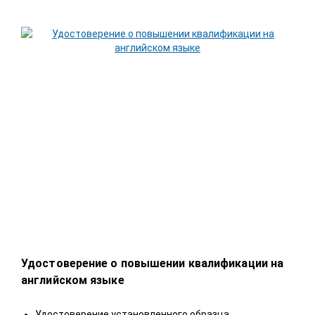
Удостоверение о повышении квалификации на
Удо
английском языке
У
Удостоверение установленного образца