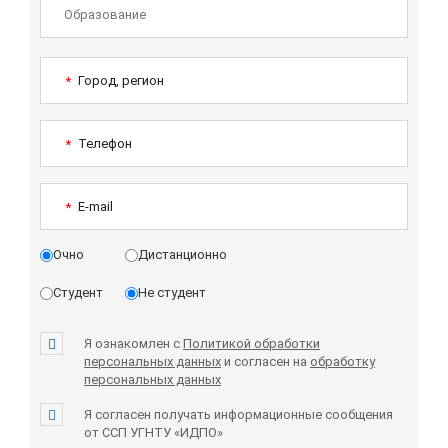
Город, регион
*
Телефон
*
E-mail
*
Очно
Дистанционно
Студент
Не студент
Я ознакомлен с
Политикой обработки
персональных данных
и согласен на
обработку
персональных данных
Я согласен получать информационные сообщения
от ССП УГНТУ «ИДПО»