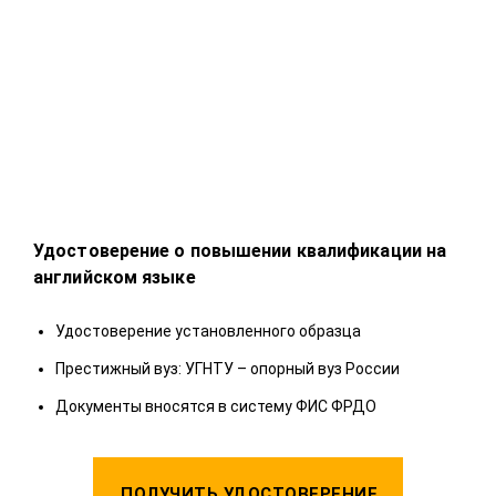
Удостоверение о повышении квалификации на
Удо
английском языке
У
Удостоверение установленного образца
П
Престижный вуз: УГНТУ – опорный вуз России
Д
Документы вносятся в систему ФИС ФРДО
ПОЛУЧИТЬ УДОСТОВЕРЕНИЕ