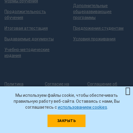
Формы обучения
Дополнительные
Продолжительность
общеразвивающие
обучения
программы
Итоговая аттестация
Предложения студентам
Выдаваемые документы
Условия проживания
Учебно-методические
издания
Политика
Согласие на
Соглашение об
обработки
обработку
использовании
Мы используем файлы cookie, чтобы обеспечивать
персональных
персональных
Куки-файлов
правильную работу веб-сайта. Оставаясь с нами, Вы
данных
данных
соглашаетесь с
использованием cookies
.
ЗАКРЫТЬ
Разработка сайта
— 3
© ИДПО
Нашли ошибку на сайте?
грани дизайна
УГНТУ, 2026
Помогите ее исправить!