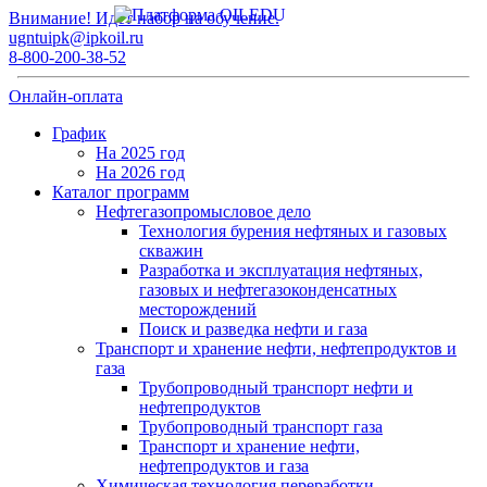
Внимание! Идет набор на обучение.
ugntuipk@ipkoil.ru
8-800-200-38-52
Онлайн-оплата
График
На 2025 год
На 2026 год
Каталог программ
Нефтегазопромысловое дело
Технология бурения нефтяных и газовых
скважин
Разработка и эксплуатация нефтяных,
газовых и нефтегазоконденсатных
месторождений
Поиск и разведка нефти и газа
Транспорт и хранение нефти, нефтепродуктов и
газа
Трубопроводный транспорт нефти и
нефтепродуктов
Трубопроводный транспорт газа
Транспорт и хранение нефти,
нефтепродуктов и газа
Химическая технология переработки