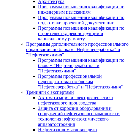
Архитектура
Программы повышения квалификации по
инженерным изысканиям
Программы повышения квалификации по
подготовке проектной документации
Программы повышения квалификации по
строительству, реконструкции и
капитальному ремонту
Программы дополнительного профессионального
образования по блокам "Нефтепереработка" и
"Нефтегазохимия"
Программы повышения квалификации по
блокам "Нефтепереработка" и
"Нефтегазохимия"
Программы профессиональной
переподготовки по блокам
"Нефтепереработка" и "Нефтегазохимия"
Тренинги с экспертами
Автоматизация и электроэнергетика
нефтегазового производства
Защита от коррозии оборудования и
сооружений нефтегазового комплекса и
технология нефтегазохимического
аппаратостроения
Нефтегазопромысловое дело