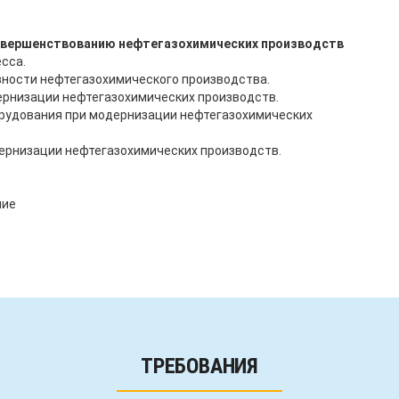
совершенствованию нефтегазохимических производств
сса.
ности нефтегазохимического производства.
ернизации нефтегазохимических производств.
орудования при модернизации нефтегазохимических
рнизации нефтегазохимических производств.
ние
ТРЕБОВАНИЯ