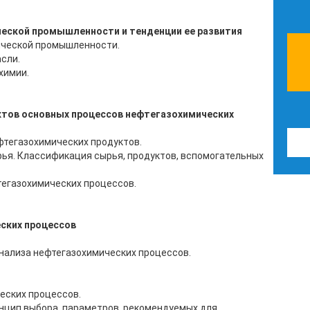
ческой промышленности и тенденции ее развития
ической промышленности.
сли.
химии.
уктов основных процессов нефтегазохимических
фтегазохимических продуктов.
ья. Классификация сырья, продуктов, вспомогательных
тегазохимических процессов.
ских процессов
нализа нефтегазохимических процессов.
еских процессов.
инцип выбора параметров, рекомендуемых для