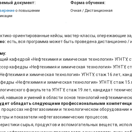
аемый документ:
Форма обучения:
верение
о повышении
Очная / Дистанционная
икации
актико-ориентированные кейсы, мастер-классы, опережающие зад
но:
есть, вся программа может быть проведена дистанционно / 
му:
ий кафедрой «Нефтехимия и химическая технология» УГНТУ, ст
сор кафедры «Нефтехимия и химическая технология» УГНТУ, ста
Нефтехимия и химическая технология» УГНТУ, стаж 16 лет, кан
федры «Нефтехимия и химическая технология» УГНТУ, стаж 15 
огического факультета УГНТУ, стаж 19 лет, кандидат техничес
й, навыков и умений в области основ технологий нефтехимичес
 будет обладать следующими профессиональными компетенци
 процессах нефтегазохимии и технологическом оборудовании 
тры и показатели нефтегазохимических процессов;
еристики сырья, продуктов и вспомогательных веществ, испол