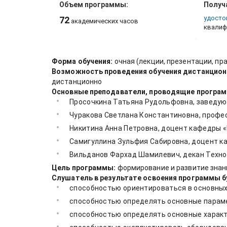
Объем программы:
Получ
удосто
72
академических часов
квалиф
Форма обучения:
очная (лекции, презентации, пр
Возможность проведения обучения дистанцион
дистанционно
Основные преподаватели, проводящие програм
Просочкина Татьяна Рудольфовна, заведующ
Чуракова Светлана Константиновна, профес
Никитина Анна Петровна, доцент кафедры «
Самигуллина Зульфия Сабировна, доцент ка
Вильданов Фархад Шамилевич, декан Технол
Цель программы:
формирование и развитие знани
Слушатель в результате освоения программы
способностью ориентироваться в основных
способностью определять основные параме
способностью определять основные характ