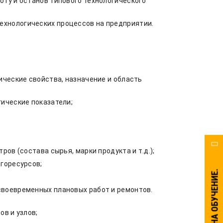
ту и останов типового технологического
ехнологических процессов на предприятии.
ические свойства, назначение и область
ические показатели;
ов (состава сырья, марки продукта и т.д.);
горесурсов;
своевременных плановых работ и ремонтов.
в и узлов;