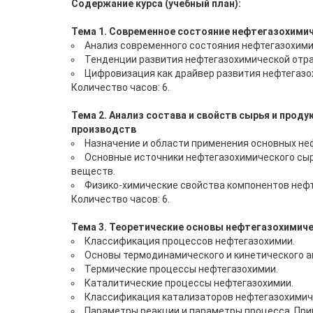
Содержание курса (учебный план):
Тема 1. Современное состояние нефтегазохими
Анализ современного состояния нефтегазохим
Тенденции развития нефтегазохимической отра
Цифровизация как драйвер развития нефтегазо
Количество часов: 6.
Тема 2. Анализ состава и свойств сырья и прод
производств
Назначение и области применения основных не
Основные источники нефтегазохимического сыр
веществ.
Физико-химические свойства компонентов неф
Количество часов: 6.
Тема 3. Теоретические основы нефтегазохимиче
Классификация процессов нефтегазохимии.
Основы термодинамического и кинетического а
Термические процессы нефтегазохимии.
Каталитические процессы нефтегазохимии.
Классификация катализаторов нефтегазохимич
Параметры реакции и параметры процесса. Пр