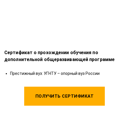
Сертификат о прохождении обучения по
С
дополнительной общеразвивающей программе
д
а
Престижный вуз: УГНТУ – опорный вуз России
ПОЛУЧИТЬ СЕРТИФИКАТ