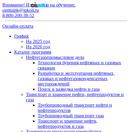
Внимание! Идет набор на обучение.
ugntuipk@ipkoil.ru
8-800-200-38-52
Онлайн-оплата
График
На 2025 год
На 2026 год
Каталог программ
Нефтегазопромысловое дело
Технология бурения нефтяных и газовых
скважин
Разработка и эксплуатация нефтяных,
газовых и нефтегазоконденсатных
месторождений
Поиск и разведка нефти и газа
Транспорт и хранение нефти, нефтепродуктов и
газа
Трубопроводный транспорт нефти и
нефтепродуктов
Трубопроводный транспорт газа
Транспорт и хранение нефти,
нефтепродуктов и газа
Химическая технология переработки