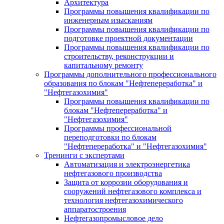
Архитектура
Программы повышения квалификации по
инженерным изысканиям
Программы повышения квалификации по
подготовке проектной документации
Программы повышения квалификации по
строительству, реконструкции и
капитальному ремонту
Программы дополнительного профессионального
образования по блокам "Нефтепереработка" и
"Нефтегазохимия"
Программы повышения квалификации по
блокам "Нефтепереработка" и
"Нефтегазохимия"
Программы профессиональной
переподготовки по блокам
"Нефтепереработка" и "Нефтегазохимия"
Тренинги с экспертами
Автоматизация и электроэнергетика
нефтегазового производства
Защита от коррозии оборудования и
сооружений нефтегазового комплекса и
технология нефтегазохимического
аппаратостроения
Нефтегазопромысловое дело