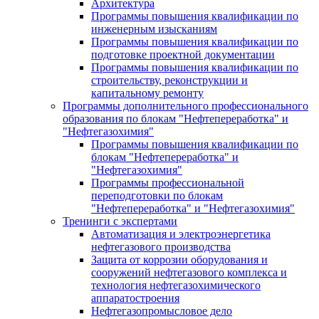
Архитектура
Программы повышения квалификации по
инженерным изысканиям
Программы повышения квалификации по
подготовке проектной документации
Программы повышения квалификации по
строительству, реконструкции и
капитальному ремонту
Программы дополнительного профессионального
образования по блокам "Нефтепереработка" и
"Нефтегазохимия"
Программы повышения квалификации по
блокам "Нефтепереработка" и
"Нефтегазохимия"
Программы профессиональной
переподготовки по блокам
"Нефтепереработка" и "Нефтегазохимия"
Тренинги с экспертами
Автоматизация и электроэнергетика
нефтегазового производства
Защита от коррозии оборудования и
сооружений нефтегазового комплекса и
технология нефтегазохимического
аппаратостроения
Нефтегазопромысловое дело