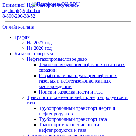
Внимание! Идет набор на обучение.
ugntuipk@ipkoil.ru
8-800-200-38-52
Онлайн-оплата
График
На 2025 год
На 2026 год
Каталог программ
Нефтегазопромысловое дело
Технология бурения нефтяных и газовых
скважин
Разработка и эксплуатация нефтяных,
газовых и нефтегазоконденсатных
месторождений
Поиск и разведка нефти и газа
Транспорт и хранение нефти, нефтепродуктов и
газа
Трубопроводный транспорт нефти и
нефтепродуктов
Трубопроводный транспорт газа
Транспорт и хранение нефти,
нефтепродуктов и газа
Химическая технология переработки