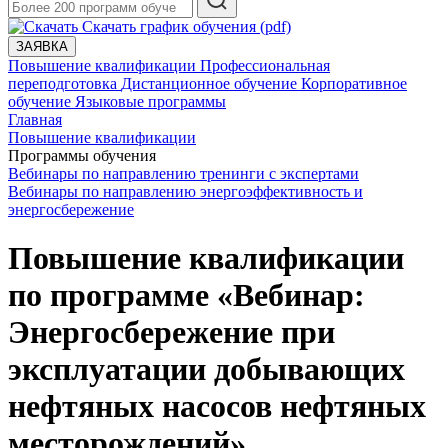
Скачать график обучения (pdf)
ЗАЯВКА
Повышение квалификации
Профессиональная
переподготовка
Дистанционное обучение
Корпоративное
обучение
Языковые программы
Главная
Повышение квалификации
Программы обучения
Вебинары по направлению тренинги с экспертами
Вебинары по направлению энергоэффективность и
энергосбережение
Повышение квалификации
по программе «Вебинар:
Энергосбережение при
эксплуатации добывающих
нефтяных насосов нефтяных
месторождений»