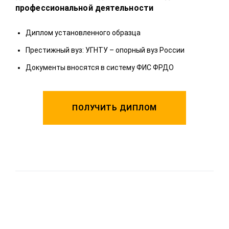
профессиональной деятельности
пол
Диплом установленного образца
Д
Престижный вуз: УГНТУ – опорный вуз России
П
Документы вносятся в систему ФИС ФРДО
Д
ПОЛУЧИТЬ ДИПЛОМ