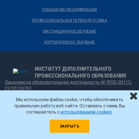
ПОВЫШЕНИЕ КВАЛИФИКАЦИИ
ПРОФЕССИОНАЛЬНАЯ ПЕРЕПОДГОТОВКА
ДИСТАНЦИОННОЕ ОБУЧЕНИЕ
КОРПОРАТИВНОЕ ОБУЧЕНИЕ
ИНСТИТУТ ДОПОЛНИТЕЛЬНОГО
ПРОФЕССИОНАЛЬНОГО ОБРАЗОВАНИЯ
Лицензия на образовательную деятельность № Л035-00115-
02/00120793
Мы используем файлы cookie, чтобы обеспечивать
ИНН: 0277006179
правильную работу веб-сайта. Оставаясь с нами, Вы
ИНН: 027701001
соглашаетесь с
использованием cookies
.
Сокращенное наименование
организации: ФГБОУ ВО "УГНТУ"
ЗАКРЫТЬ
Контакты
8-800-200-38-52