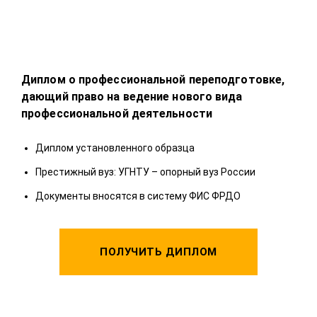
Диплом о профессиональной переподготовке,
Дип
дающий право на ведение нового вида
даю
профессиональной деятельности
пол
Диплом установленного образца
Д
Престижный вуз: УГНТУ – опорный вуз России
П
Документы вносятся в систему ФИС ФРДО
Д
ПОЛУЧИТЬ ДИПЛОМ