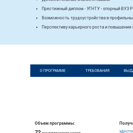
Престижный диплом - УГНТУ - опорный ВУЗ 
Возможность трудоустройства в профильные
Перспективу карьерного роста и повышения
О ПРОГРАММЕ
ТРЕБОВАНИЯ
ВЫД
Объем программы:
Получ
удосто
72
академических часов