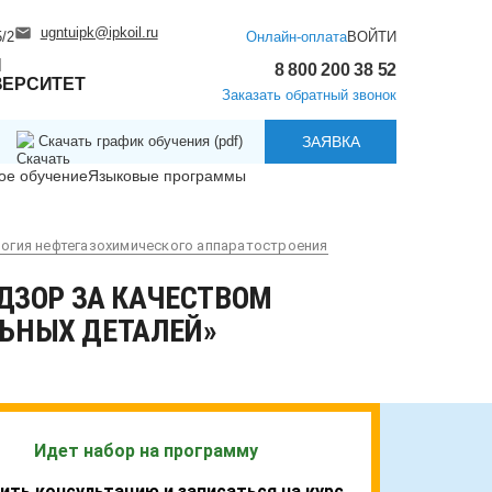
ugntuipk@ipkoil.ru
/2
Онлайн-оплата
ВОЙТИ
Й
8 800 200 38 52
ВЕРСИТЕТ
Заказать обратный звонок
Скачать график обучения (pdf)
ЗАЯВКА
ое обучение
Языковые программы
огия нефтегазохимического аппаратостроения
ДЗОР ЗА КАЧЕСТВОМ
ЛЬНЫХ ДЕТАЛЕЙ»
Идет набор на программу
ить консультацию и записаться на курс