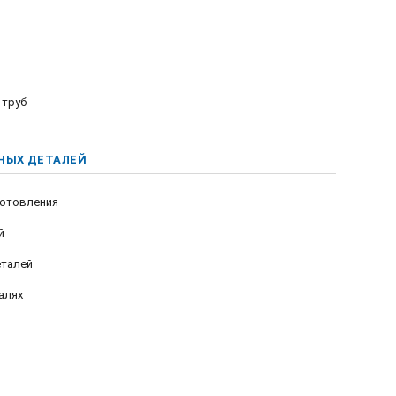
 труб
НЫХ ДЕТАЛЕЙ
готовления
й
еталей
алях