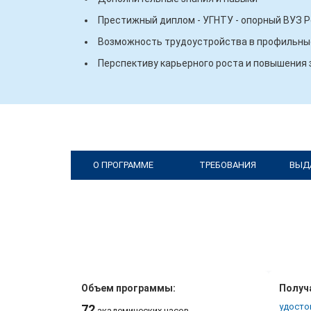
Престижный диплом - УГНТУ - опорный ВУЗ 
Возможность трудоустройства в профильные
Перспективу карьерного роста и повышения
О ПРОГРАММЕ
ТРЕБОВАНИЯ
ВЫД
Объем программы:
Получ
удосто
72
академических часов