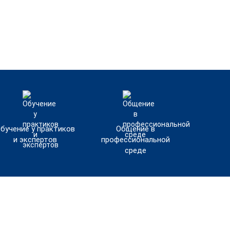
бучение у практиков
Общение в
и экспертов
профессиональной
среде