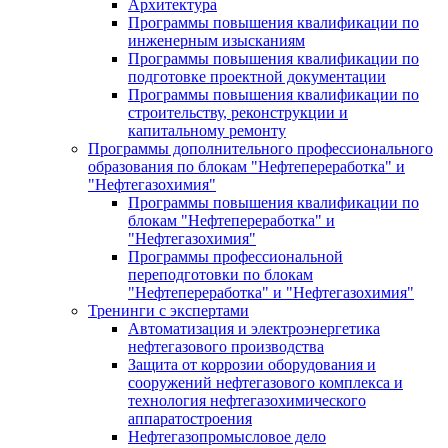
Архитектура
Программы повышения квалификации по
инженерным изысканиям
Программы повышения квалификации по
подготовке проектной документации
Программы повышения квалификации по
строительству, реконструкции и
капитальному ремонту
Программы дополнительного профессионального
образования по блокам "Нефтепереработка" и
"Нефтегазохимия"
Программы повышения квалификации по
блокам "Нефтепереработка" и
"Нефтегазохимия"
Программы профессиональной
переподготовки по блокам
"Нефтепереработка" и "Нефтегазохимия"
Тренинги с экспертами
Автоматизация и электроэнергетика
нефтегазового производства
Защита от коррозии оборудования и
сооружений нефтегазового комплекса и
технология нефтегазохимического
аппаратостроения
Нефтегазопромысловое дело