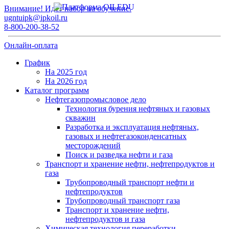
Внимание! Идет набор на обучение.
ugntuipk@ipkoil.ru
8-800-200-38-52
Онлайн-оплата
График
На 2025 год
На 2026 год
Каталог программ
Нефтегазопромысловое дело
Технология бурения нефтяных и газовых
скважин
Разработка и эксплуатация нефтяных,
газовых и нефтегазоконденсатных
месторождений
Поиск и разведка нефти и газа
Транспорт и хранение нефти, нефтепродуктов и
газа
Трубопроводный транспорт нефти и
нефтепродуктов
Трубопроводный транспорт газа
Транспорт и хранение нефти,
нефтепродуктов и газа
Химическая технология переработки