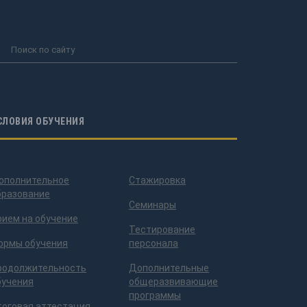
СЛОВИЯ ОБУЧЕНИЯ
ополнительное
Стажировка
бразование
Семинары
рием на обучение
Тестирование
ормы обучения
персонала
родолжительность
Дополнительные
бучения
общеразвивающие
программы
тоговая аттестация