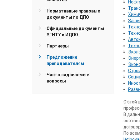
Нефт
Транс
Нормативные правовые
Химич
документы по ДПО
Защит
Техно
Официальные документы
Техно
УГНТУ и ИДПО
Автом
Техно
Партнеры
Эколо
Предложение
Энер
преподавателям
Эконо
Строи
Часто задаваемые
Соци
вопросы
Иност
Разви
С этой
профес
В дальн
соотве
договор
По всем
latipova