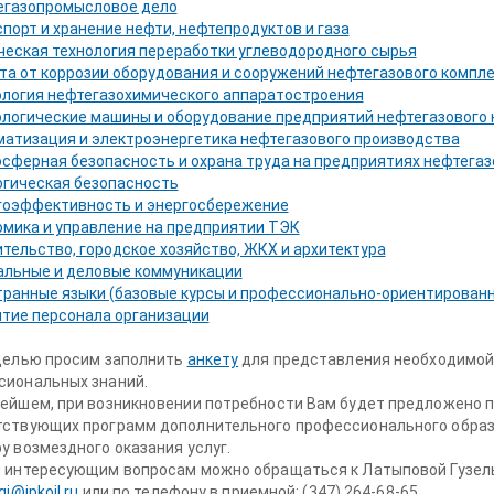
егазопромысловое дело
порт и хранение нефти, нефтепродуктов и газа
еская технология переработки углеводородного сырья
а от коррозии оборудования и сооружений нефтегазового компл
логия нефтегазохимического аппаратостроения
логические машины и оборудование предприятий нефтегазового
атизация и электроэнергетика нефтегазового производства
сферная безопасность и охрана труда на предприятиях нефтегаз
гическая безопасность
гоэффективность и энергосбережение
мика и управление на предприятии ТЭК
тельство, городское хозяйство, ЖКХ и архитектура
альные и деловые коммуникации
ранные языки (базовые курсы и профессионально-ориентированн
тие персонала организации
 целью просим заполнить
анкету
для представления необходимой
сиональных знаний.
ейшем, при возникновении потребности Вам будет предложено п
тствующих программ дополнительного профессионального образ
у возмездного оказания услуг.
 интересующим вопросам можно обращаться к Латыповой Гузель Иль
gi@ipkoil.ru
или по телефону в приемной: (347) 264-68-65.