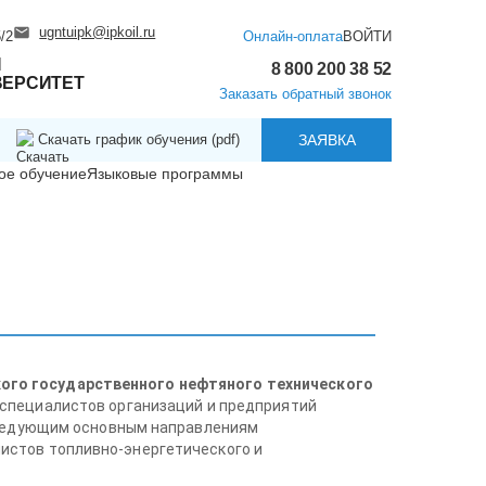
ugntuipk@ipkoil.ru
/2
Онлайн-оплата
ВОЙТИ
Й
8 800 200 38 52
ВЕРСИТЕТ
Заказать обратный звонок
Скачать график обучения (pdf)
ЗАЯВКА
ое обучение
Языковые программы
ого государственного нефтяного технического
специалистов организаций и предприятий
 следующим основным направлениям
истов топливно-энергетического и