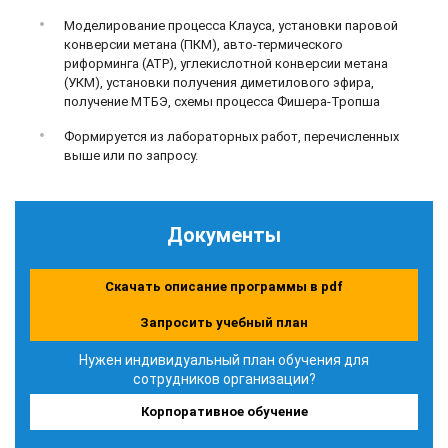
Моделирование процесса Клауса, установки паровой
конверсии метана (ПКМ), авто-термического
риформинга (АТР), углекислотной конверсии метана
(УКМ), установки получения диметилового эфира,
получение МТБЭ, схемы процесса Фишера-Тропша
Формируется из лабораторных работ, перечисленных
выше или по запросу.
Документы
Скачать описание программы в pdf
Запросить учебный план
Нужен индивидуальный план обучения для
сотрудников организации?
Корпоративное обучение