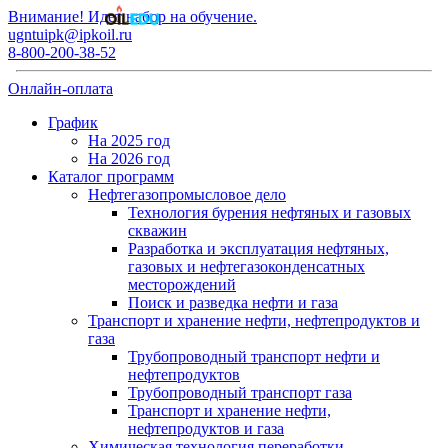
Внимание! Идет набор на обучение.
ugntuipk@ipkoil.ru
8-800-200-38-52
Онлайн-оплата
График
На 2025 год
На 2026 год
Каталог программ
Нефтегазопромысловое дело
Технология бурения нефтяных и газовых
скважин
Разработка и эксплуатация нефтяных,
газовых и нефтегазоконденсатных
месторождений
Поиск и разведка нефти и газа
Транспорт и хранение нефти, нефтепродуктов и
газа
Трубопроводный транспорт нефти и
нефтепродуктов
Трубопроводный транспорт газа
Транспорт и хранение нефти,
нефтепродуктов и газа
Химическая технология переработки