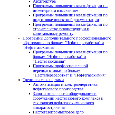
Архитектура
Программы повышения квалификации по
инженерным изысканиям
Программы повышения квалификации по
подготовке проектной документации
Программы повышения квалификации по
строительству, реконструкции и
капитальному ремонту
Программы дополнительного профессионального
образования по блокам "Нефтепереработка" и
"Нефтегазохимия"
Программы повышения квалификации по
блокам "Нефтепереработка" и
"Нефтегазохимия"
Программы профессиональной
переподготовки по блокам
"Нефтепереработка" и "Нефтегазохимия"
Тренинги с экспертами
Автоматизация и электроэнергетика
нефтегазового производства
Защита от коррозии оборудования и
сооружений нефтегазового комплекса и
технология нефтегазохимического
аппаратостроения
Нефтегазопромысловое дело