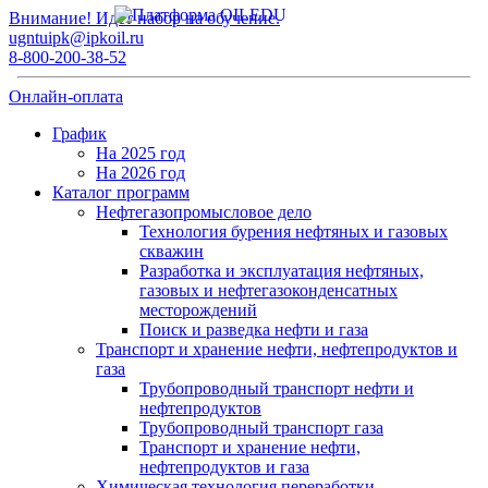
Внимание! Идет набор на обучение.
ugntuipk@ipkoil.ru
8-800-200-38-52
Онлайн-оплата
График
На 2025 год
На 2026 год
Каталог программ
Нефтегазопромысловое дело
Технология бурения нефтяных и газовых
скважин
Разработка и эксплуатация нефтяных,
газовых и нефтегазоконденсатных
месторождений
Поиск и разведка нефти и газа
Транспорт и хранение нефти, нефтепродуктов и
газа
Трубопроводный транспорт нефти и
нефтепродуктов
Трубопроводный транспорт газа
Транспорт и хранение нефти,
нефтепродуктов и газа
Химическая технология переработки