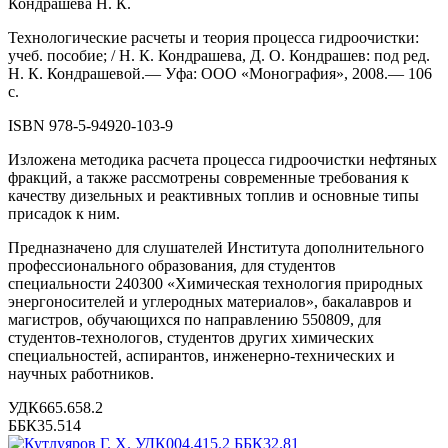
Кондрашева Н. К.
Технологические расчеты и теория процесса гидроочистки:
учеб. пособие; / Н. К. Кондрашева, Д. О. Кондрашев: под ред.
Н. К. Кондрашевой.— Уфа: ООО «Монография», 2008.— 106
с.
ISBN 978-5-94920-103-9
Изложена методика расчета процесса гидроочистки нефтяных
фракций, а также рассмотрены современные требования к
качеству дизельных и реактивных топлив и основные типы
присадок к ним.
Предназначено для слушателей Института дополнительного
профессионального образования, для студентов
специальности 240300 «Химическая технология природных
энергоносителей и углеродных материалов», бакалавров и
магистров, обучающихся по направлению 550809, для
студентов-технологов, студентов других химических
специальностей, аспирантов, инженерно-технических и
научных работников.
УДК665.658.2
ББК35.514