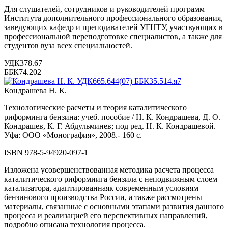
Для слушателей, сотрудников и руководителей программ
Института дополнительного профессионального образования,
заведующих кафедр и преподавателей УГНТУ, участвующих в
профессиональной переподго­товке специалистов, а также для
студентов вуза всех специальностей.
УДК378.67
ББК74.202
Кондрашева Н. К.
Технологические расчеты и теория каталитического
риформинга бензина: учеб. пособие / Н. К. Кондрашева, Д. О.
Кондрашев, К. Г. Абдульминев; под ред. Н. К. Кондрашевой.—
Уфа: ООО «Монография», 2008.- 160 с.
ISBN 978-5-94920-097-1
Изложена усовершенствованная методика расчета процесса
каталитического риформиига бензила с неподвижным слоем
катализатора, адаптированнаяк современным условиям
бензинового производства России, а также рассмотрены
материалы, связанные с основными этапами развития данного
процесса и реализацией его перспективных направлений,
подробно описана технология процесса.