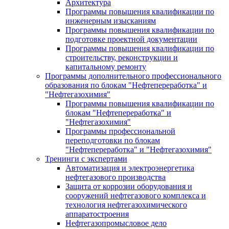
Архитектура
Программы повышения квалификации по
инженерным изысканиям
Программы повышения квалификации по
подготовке проектной документации
Программы повышения квалификации по
строительству, реконструкции и
капитальному ремонту
Программы дополнительного профессионального
образования по блокам "Нефтепереработка" и
"Нефтегазохимия"
Программы повышения квалификации по
блокам "Нефтепереработка" и
"Нефтегазохимия"
Программы профессиональной
переподготовки по блокам
"Нефтепереработка" и "Нефтегазохимия"
Тренинги с экспертами
Автоматизация и электроэнергетика
нефтегазового производства
Защита от коррозии оборудования и
сооружений нефтегазового комплекса и
технология нефтегазохимического
аппаратостроения
Нефтегазопромысловое дело