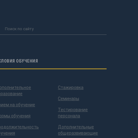
СЛОВИЯ ОБУЧЕНИЯ
ополнительное
Стажировка
бразование
Семинары
рием на обучение
Тестирование
ормы обучения
персонала
родолжительность
Дополнительные
бучения
общеразвивающие