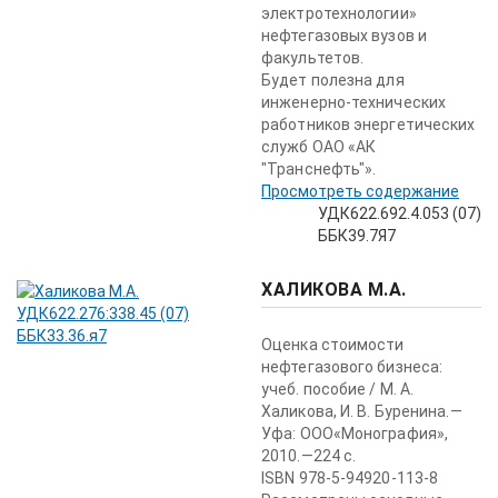
электротехнологии»
нефтегазовых вузов и
факультетов.
Будет полезна для
инженерно-технических
работников энергетических
служб ОАО «АК
"Транснефть"».
Просмотреть содержание
УДК622.692.4.053 (07)
ББК39.7Я7
ХАЛИКОВА М.А.
Оценка стоимости
нефтегазового бизнеса:
учеб. пособие / М. А.
Халикова, И. В. Буренина.—
Уфа: ООО«Монография»,
2010.—224 с.
ISBN 978-5-94920-113-8