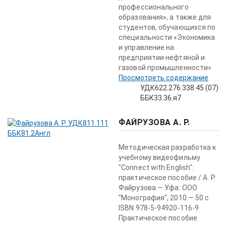
профессио­нального
образования», а также для
студентов, обучающихся по
специальности «Экономика
и управление на
предприятии нефтяной и
газовой промышленности»
Просмотреть содержание
УДК622.276:338.45 (07)
ББК33.36.я7
ФАЙРУЗОВА А. Р.
Методическая разработка к
учебному видеофильму
"Connect with English":
практическое пособие / А. Р.
Файрузова.— Уфа: ООО
"Моно­графия", 2010.— 50 с.
ISBN 978-5-94920-116-9
Практическое пособие