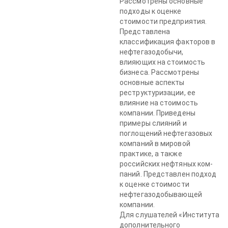
Рассмотрены основные
подходы к оценке
стоимости пред­приятия.
Представлена
классификация факторов в
нефтегазодо­бычи,
влияющих на стоимость
бизнеса. Рассмотрены
основные аспекты
реструктуризации, ее
влияние на стоимость
компании. Приведены
примеры слияний и
поглощений нефтегазовых
ком­паний в мировой
практике, а также
российских нефтяных ком­
паний. Представлен подход
к оценке стоимости
нефтегазодобы­вающей
компании.
Для слушателей «Института
дополнительного