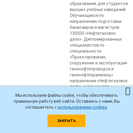
образования, для студентов
высших учебных заведений.
Обучающихся по
направлению подготовки
бакалавров и магистров
130500 «Нефтегазовое
дело». Дипломированных
специалистов по
специальности
«Проектирование,
сооружение и эксплуатация
газонефтепроводов и
газонефтехранилищ»
направления «Нефтегазовое
дело», а так же для
широкого круга инженерно-
Мы используем файлы cookie, чтобы обеспечивать
технических работников
правильную работу веб-сайта. Оставаясь с нами, Вы
нефтяной и
соглашаетесь с
использованием cookies
.
нефтеперерабатывающей
промышленности.
ЗАКРЫТЬ
Просмотреть содержание
УДК622.692.23 (07)