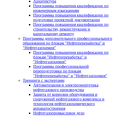
Архитектура
Программы повышения квалификации по
инженерным изысканиям
Программы повышения квалификации по
подготовке проектной документации
Программы повышения квалификации по
строительству, реконструкции и
капитальному ремонту
Программы дополнительного профессионального
образования по блокам "Нефтепереработка" и
"Нефтегазохимия"
Программы повышения квалификации по
блокам "Нефтепереработка" и
"Нефтегазохимия"
Программы профессиональной
переподготовки по блокам
"Нефтепереработка" и "Нефтегазохимия"
Тренинги с экспертами
Автоматизация и электроэнергетика
нефтегазового производства
Защита от коррозии оборудования и
сооружений нефтегазового комплекса и
технология нефтегазохимического
аппаратостроения
Нефтегазопромысловое дело