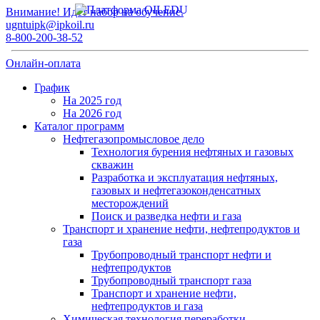
Внимание! Идет набор на обучение.
ugntuipk@ipkoil.ru
8-800-200-38-52
Онлайн-оплата
График
На 2025 год
На 2026 год
Каталог программ
Нефтегазопромысловое дело
Технология бурения нефтяных и газовых
скважин
Разработка и эксплуатация нефтяных,
газовых и нефтегазоконденсатных
месторождений
Поиск и разведка нефти и газа
Транспорт и хранение нефти, нефтепродуктов и
газа
Трубопроводный транспорт нефти и
нефтепродуктов
Трубопроводный транспорт газа
Транспорт и хранение нефти,
нефтепродуктов и газа
Химическая технология переработки