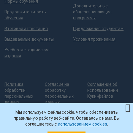
Формы обучения
Дополнительные
Продолжительность
общеразвивающие
обучения
программы
Итоговая аттестация
Предложения студентам
Выдаваемые документы
Условия проживания
Учебно-методические
издания
Политика
Согласие на
Соглашение об
обработки
обработку
использовании
персональных
персональных
Куки-файлов
данных
данных
Мы используем файлы cookie, чтобы обеспечивать
правильную работу веб-сайта. Оставаясь с нами, Вы
Разработка сайта
— 3
© ИДПО
Нашли ошибку на сайте?
соглашаетесь с
использованием cookies
.
грани дизайна
УГНТУ, 2026
Помогите ее исправить!