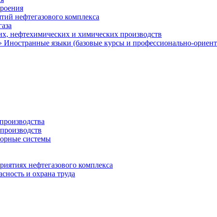
троения
тий нефтегазового комплекса
газа
х, нефтехимических и химических производств
 Иностранные языки (базовые курсы и профессионально-ориен
 производства
 производств
орные системы
приятиях нефтегазового комплекса
сность и охрана труда