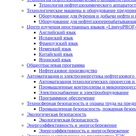
Технология нефтегазохимического аппаратос
Технологические машины и оборудование предприя
Оборудование для бурения и добычи нефти и 
Оборудование для нефтегазоперерабатывающи
Центр изучения иностранных языков «LingvoPROF»
Английский язык
Испанский язык
Французский язык
Немецкий язык
Китайский язык
Японский язык
Общеотраслевая программа
Нефтегазовое производство
Автоматизация и электроэнергетика нефтегазового
Автоматизация технологических процессов и
Промышленные контроллеры и микропроцесс
Электроснабжение и электрооборудование
Программное обеспечение
Техносферная безопасность и охрана труда на пред
Промышленная безопасность, пожарная безопа
Экологическая безопасность
Экологическая безопасность
Энергоэффективность и энергосбережение
Энергоэффективность и энергосбережение