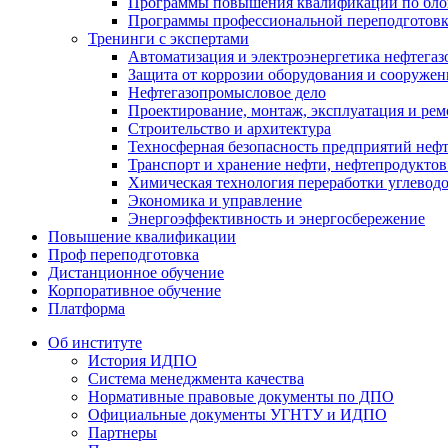
Программы повышения квалификации по блок
Программы профессиональной переподготовки
Тренинги с экспертами
Автоматизация и электроэнергетика нефтегаз
Защита от коррозии оборудования и сооружен
Нефтегазопромысловое дело
Проектирование, монтаж, эксплуатация и рем
Строительство и архитектура
Техносферная безопасность предприятий неф
Транспорт и хранение нефти, нефтепродуктов 
Химическая технология переработки углевод
Экономика и управление
Энергоэффективность и энергосбережение
Повышение квалификации
Проф переподготовка
Дистанционное обучение
Корпоративное обучение
Платформа
Об институте
История ИДПО
Система менеджмента качества
Нормативные правовые документы по ДПО
Официальные документы УГНТУ и ИДПО
Партнеры