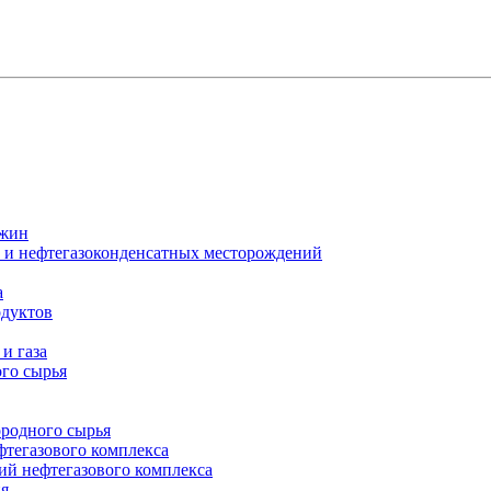
ажин
х и нефтегазоконденсатных месторождений
а
одуктов
и газа
го сырья
ородного сырья
фтегазового комплекса
ий нефтегазового комплекса
ия