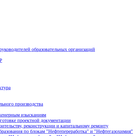
руководителей образовательных организаций
Р
ктура
льного производства
женерным изысканиям
готовке проектной документации
тельству, реконструкции и капитальному ремонту
разования по блокам "Нефтепереработка" и "Нефтегазохимия"