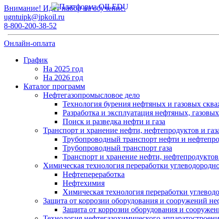
Внимание! Идет набор на обучение.
ugntuipk@ipkoil.ru
8-800-200-38-52
Онлайн-оплата
График
На 2025 год
На 2026 год
Каталог программ
Нефтегазопромысловое дело
Технология бурения нефтяных и газовых скв
Разработка и эксплуатация нефтяных, газовы
Поиск и разведка нефти и газа
Транспорт и хранение нефти, нефтепродуктов и газ
Трубопроводный транспорт нефти и нефтепр
Трубопроводный транспорт газа
Транспорт и хранение нефти, нефтепродуктов 
Химическая технология переработки углеводородно
Нефтепереработка
Нефтехимия
Химическая технология переработки углевод
Защита от коррозии оборудования и сооружений не
Защита от коррозии оборудования и сооружен
Технология нефтегазохимического аппаратостроен