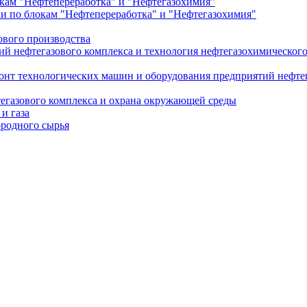
ам "Нефтепереработка" и "Нефтегазохимия"
 по блокам "Нефтепереработка" и "Нефтегазохимия"
ового производства
ий нефтегазового комплекса и технология нефтегазохимическог
онт технологических машин и оборудования предприятий нефте
тегазового комплекса и охрана окружающей среды
и газа
ородного сырья