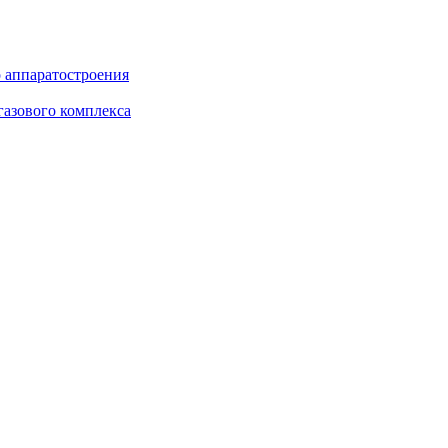
о аппаратостроения
газового комплекса