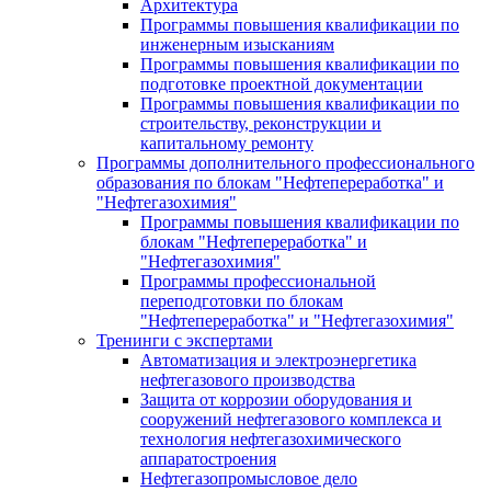
Архитектура
Программы повышения квалификации по
инженерным изысканиям
Программы повышения квалификации по
подготовке проектной документации
Программы повышения квалификации по
строительству, реконструкции и
капитальному ремонту
Программы дополнительного профессионального
образования по блокам "Нефтепереработка" и
"Нефтегазохимия"
Программы повышения квалификации по
блокам "Нефтепереработка" и
"Нефтегазохимия"
Программы профессиональной
переподготовки по блокам
"Нефтепереработка" и "Нефтегазохимия"
Тренинги с экспертами
Автоматизация и электроэнергетика
нефтегазового производства
Защита от коррозии оборудования и
сооружений нефтегазового комплекса и
технология нефтегазохимического
аппаратостроения
Нефтегазопромысловое дело