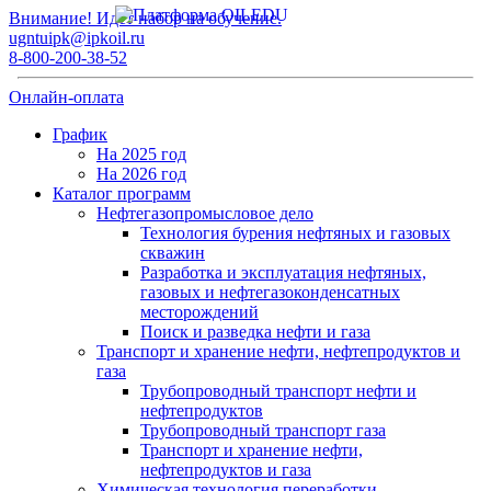
Внимание! Идет набор на обучение.
ugntuipk@ipkoil.ru
8-800-200-38-52
Онлайн-оплата
График
На 2025 год
На 2026 год
Каталог программ
Нефтегазопромысловое дело
Технология бурения нефтяных и газовых
скважин
Разработка и эксплуатация нефтяных,
газовых и нефтегазоконденсатных
месторождений
Поиск и разведка нефти и газа
Транспорт и хранение нефти, нефтепродуктов и
газа
Трубопроводный транспорт нефти и
нефтепродуктов
Трубопроводный транспорт газа
Транспорт и хранение нефти,
нефтепродуктов и газа
Химическая технология переработки