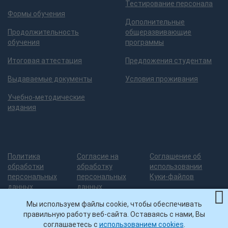
Тестирование персонала
Формы обучения
Дополнительные
Продолжительность
общеразвивающие
обучения
программы
Итоговая аттестация
Предложения студентам
Выдаваемые документы
Условия проживания
Учебно-методические
издания
Политика
Согласие на
Соглашение об
обработки
обработку
использовании
персональных
персональных
Куки-файлов
данных
данных
Мы используем файлы cookie, чтобы обеспечивать
правильную работу веб-сайта. Оставаясь с нами, Вы
Разработка сайта
— 3
© ИДПО
Нашли ошибку на сайте?
соглашаетесь с
использованием cookies
.