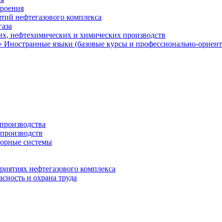
троения
тий нефтегазового комплекса
газа
х, нефтехимических и химических производств
 Иностранные языки (базовые курсы и профессионально-ориен
 производства
 производств
орные системы
приятиях нефтегазового комплекса
сность и охрана труда