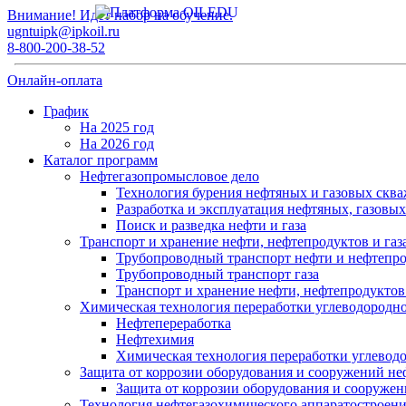
Внимание! Идет набор на обучение.
ugntuipk@ipkoil.ru
8-800-200-38-52
Онлайн-оплата
График
На 2025 год
На 2026 год
Каталог программ
Нефтегазопромысловое дело
Технология бурения нефтяных и газовых скв
Разработка и эксплуатация нефтяных, газовы
Поиск и разведка нефти и газа
Транспорт и хранение нефти, нефтепродуктов и газ
Трубопроводный транспорт нефти и нефтепр
Трубопроводный транспорт газа
Транспорт и хранение нефти, нефтепродуктов 
Химическая технология переработки углеводородно
Нефтепереработка
Нефтехимия
Химическая технология переработки углевод
Защита от коррозии оборудования и сооружений не
Защита от коррозии оборудования и сооружен
Технология нефтегазохимического аппаратостроен