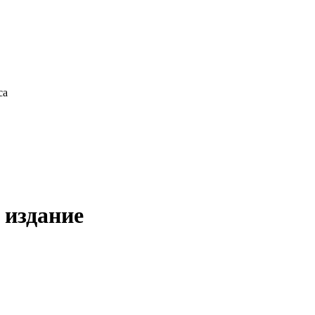
са
 издание