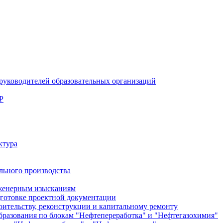
руководителей образовательных организаций
Р
ктура
льного производства
женерным изысканиям
готовке проектной документации
тельству, реконструкции и капитальному ремонту
разования по блокам "Нефтепереработка" и "Нефтегазохимия"