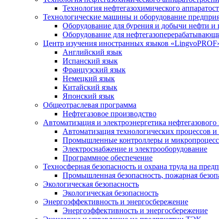
Технология нефтегазохимического аппаратос
Технологические машины и оборудование предприя
Оборудование для бурения и добычи нефти и 
Оборудование для нефтегазоперерабатывающи
Центр изучения иностранных языков «LingvoPROF»
Английский язык
Испанский язык
Французский язык
Немецкий язык
Китайский язык
Японский язык
Общеотраслевая программа
Нефтегазовое производство
Автоматизация и электроэнергетика нефтегазового
Автоматизация технологических процессов и
Промышленные контроллеры и микропроцесс
Электроснабжение и электрооборудование
Программное обеспечение
Техносферная безопасность и охрана труда на пред
Промышленная безопасность, пожарная безопа
Экологическая безопасность
Экологическая безопасность
Энергоэффективность и энергосбережение
Энергоэффективность и энергосбережение