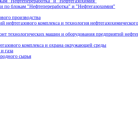
ам "Нефтепереработка" и "Нефтегазохимия"
 по блокам "Нефтепереработка" и "Нефтегазохимия"
ового производства
ий нефтегазового комплекса и технология нефтегазохимическог
онт технологических машин и оборудования предприятий нефте
тегазового комплекса и охрана окружающей среды
и газа
ородного сырья