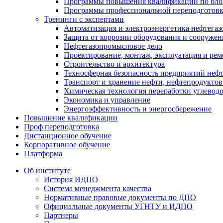
Программы повышения квалификации по блок
Программы профессиональной переподготовки
Тренинги с экспертами
Автоматизация и электроэнергетика нефтегаз
Защита от коррозии оборудования и сооружен
Нефтегазопромысловое дело
Проектирование, монтаж, эксплуатация и рем
Строительство и архитектура
Техносферная безопасность предприятий неф
Транспорт и хранение нефти, нефтепродуктов 
Химическая технология переработки углевод
Экономика и управление
Энергоэффективность и энергосбережение
Повышение квалификации
Проф переподготовка
Дистанционное обучение
Корпоративное обучение
Платформа
Об институте
История ИДПО
Система менеджмента качества
Нормативные правовые документы по ДПО
Официальные документы УГНТУ и ИДПО
Партнеры