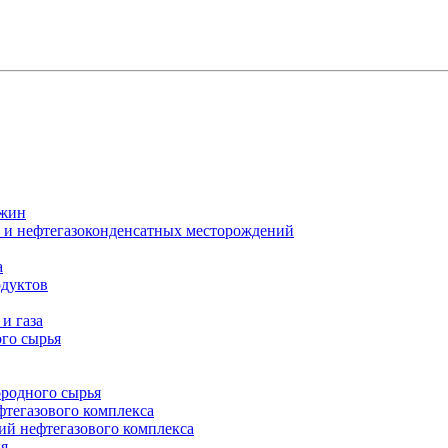
ажин
х и нефтегазоконденсатных месторождений
а
одуктов
и газа
го сырья
ородного сырья
фтегазового комплекса
ий нефтегазового комплекса
ия