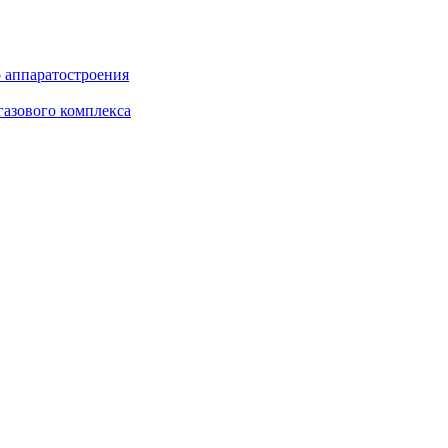
о аппаратостроения
газового комплекса