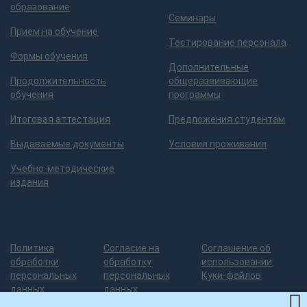
образование
Семинары
Прием на обучение
Тестирование персонала
Формы обучения
Дополнительные
Продолжительность
общеразвивающие
обучения
программы
Итоговая аттестация
Предложения студентам
Выдаваемые документы
Условия проживания
Учебно-методические
издания
Политика
Согласие на
Соглашение об
обработки
обработку
использовании
персональных
персональных
Куки-файлов
данных
данных