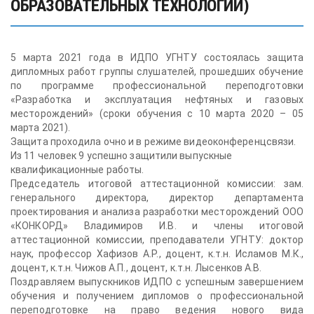
ОБРАЗОВАТЕЛЬНЫХ ТЕХНОЛОГИЙ)
5 марта 2021 года в ИДПО УГНТУ состоялась защита
дипломных работ группы слушателей, прошедших обучение
по программе профессиональной переподготовки
«Разработка и эксплуатация нефтяных и газовых
месторождений» (сроки обучения с 10 марта 2020 – 05
марта 2021).
Защита проходила очно и в режиме видеоконференцсвязи.
Из 11 человек 9 успешно защитили выпускные
квалификационные работы.
Председатель итоговой аттестационной комиссии: зам.
генерального директора, директор департамента
проектирования и анализа разработки месторождений ООО
«КОНКОРД» Владимиров И.В. и члены итоговой
аттестационной комиссии, преподаватели УГНТУ: доктор
наук, профессор Хафизов А.Р., доцент, к.т.н. Исламов М.К.,
доцент, к.т.н. Чижов А.П., доцент, к.т.н. Лысенков А.В.
Поздравляем выпускников ИДПО с успешным завершением
обучения и получением дипломов о профессиональной
переподготовке на право ведения нового вида