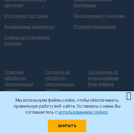
обучения
программы
Итоговая аттестация
Предложения студентам
Выдаваемые документы
Условия проживания
Учебно-методические
издания
Политика
Согласие на
Соглашение об
обработки
обработку
использовании
персональных
персональных
Куки-файлов
данных
данных
Мы используем файлы cookie, чтобы обеспечивать
правильную работу веб-сайта. Оставаясь с нами, Вы
Разработка сайта
— 3
© ИДПО
Нашли ошибку на сайте?
соглашаетесь с
использованием cookies
.
грани дизайна
УГНТУ, 2026
Помогите ее исправить!
Выделите ошибку и нажмите
ЗАКРЫТЬ
Ctrl-Enter