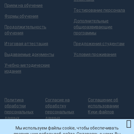
Прием на обучение
Тестирование персонала
Формы обучения
Дополнительные
Продолжительность
общеразвивающие
обучения
программы
Итоговая аттестация
Предложения студентам
Выдаваемые документы
Условия проживания
Учебно-методические
издания
Политика
Согласие на
Соглашение об
обработки
обработку
использовании
персональных
персональных
Куки-файлов
данных
данных
Мы используем файлы cookie, чтобы обеспечивать