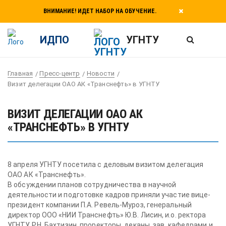
ВНИМАНИЕ! ИДЕТ НАБОР НА ОБУЧЕНИЕ.
ИДПО
УГНТУ
Главная
Пресс-центр
Новости
Визит делегации ОАО АК «Транснефть» в УГНТУ
ВИЗИТ ДЕЛЕГАЦИИ ОАО АК
«ТРАНСНЕФТЬ» В УГНТУ
8 апреля УГНТУ посетила с деловым визитом делегация
ОАО АК «Транснефть».
В обсуждении планов сотрудничества в научной
деятельности и подготовке кадров приняли участие вице-
президент компании П.А. Ревель-Муроз, генеральный
директор ООО «НИИ Транснефть» Ю.В. Лисин, и.о. ректора
УГНТУ Р.Н. Бахтизин, проректоры, деканы, зав. кафедрами и