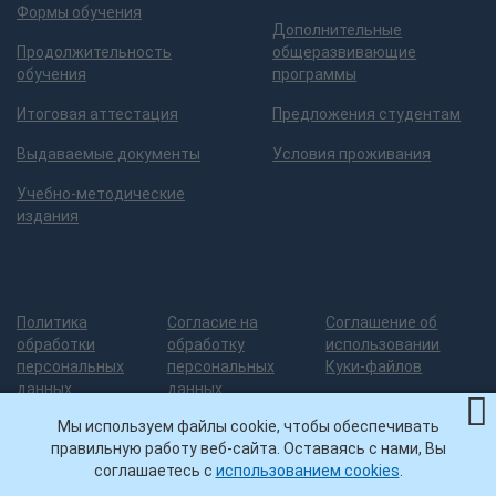
Формы обучения
Дополнительные
Продолжительность
общеразвивающие
обучения
программы
Итоговая аттестация
Предложения студентам
Выдаваемые документы
Условия проживания
Учебно-методические
издания
Политика
Согласие на
Соглашение об
обработки
обработку
использовании
персональных
персональных
Куки-файлов
данных
данных
Мы используем файлы cookie, чтобы обеспечивать
правильную работу веб-сайта. Оставаясь с нами, Вы
Разработка сайта
— 3
© ИДПО
Нашли ошибку на сайте?
соглашаетесь с
использованием cookies
.
грани дизайна
УГНТУ, 2026
Помогите ее исправить!