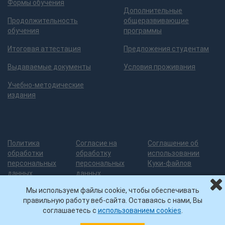
Формы обучения
Дополнительные
Продолжительность
общеразвивающие
обучения
программы
Итоговая аттестация
Предложения студентам
Выдаваемые документы
Условия проживания
Учебно-методические
издания
Политика
Согласие на
Соглашение об
обработки
обработку
использовании
персональных
персональных
Куки-файлов
данных
данных
Мы используем файлы cookie, чтобы обеспечивать
правильную работу веб-сайта. Оставаясь с нами, Вы
Разработка сайта
— 3
© ИДПО
Нашли ошибку на сайте?
соглашаетесь с
использованием cookies
.
грани дизайна
УГНТУ, 2026
Помогите ее исправить!