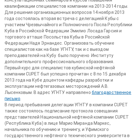
консультационных семинаров и курсов повышения
квалификации специалистов компании на 2013-2014 годы.
Для решения организационных вопросов 14 ноября 2013
года состоялась вторая встреча с делегацией Кубы с
участием Чрезвычайного и Полномочного Посла Республики
Куба в Российской Федерации Эмилио Лосада Гарсия и
торгового атташе Посольства Кубы в Российской
Федерации Надя Эрнандес. Организовать обучение
специалистов как на базе УГНТУ, так и с выездом
преподавателей на Кубу было поручено Институту
дополнительного профессионального образования.
Первый курс для специалистов кубинской нефтяной
компании CUPET был успешно прочитан с 8 по 15 декабря
2013 года на Кубе доцентом кафедры разработки и
эксплуатации нефтегазовых месторождений А.В.
Лысенковым. В адрес УГНТУ направлено
благодарственное
письмо
.
В период пребывания делегации УГНТУ в компании CUPET
также состоялось подписание протокола совещания
представителей Национальной нефтяной компании CUPET
(Республика Куба) в лице Марио Миранда Маркес,
начальника по обучению и тренингу, и Уфимского
государственного нефтяного технического университета в