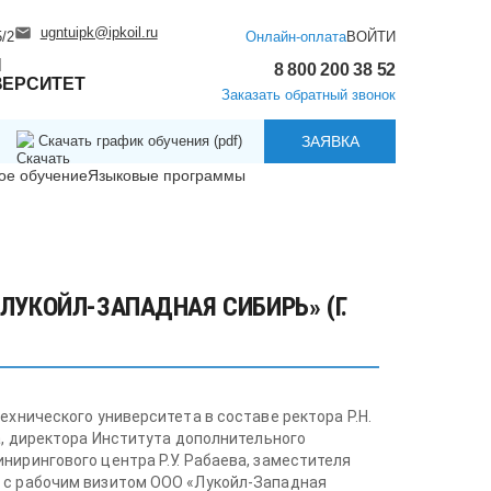
ugntuipk@ipkoil.ru
/2
Онлайн-оплата
ВОЙТИ
Й
8 800 200 38 52
ВЕРСИТЕТ
Заказать обратный звонок
Скачать график обучения (pdf)
ЗАЯВКА
ое обучение
Языковые программы
ЛУКОЙЛ-ЗАПАДНАЯ СИБИРЬ» (Г.
ехнического университета в составе ректора Р.Н.
а, директора Института дополнительного
нирингового центра Р.У. Рабаева, заместителя
а с рабочим визитом ООО «Лукойл-Западная