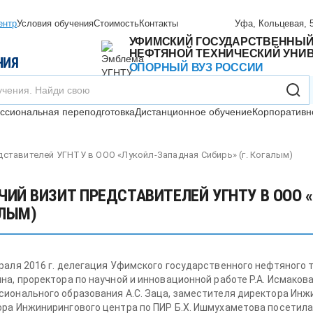
ентр
Условия обучения
Стоимость
Контакты
Уфа, Кольцевая, 5
УФИМСКИЙ ГОСУДАРСТВЕННЫ
НЕФТЯНОЙ ТЕХНИЧЕСКИЙ УНИ
НИЯ
ОПОРНЫЙ ВУЗ РОССИИ
сиональная переподготовка
Дистанционное обучение
Корпоративн
дставителей УГНТУ в ООО «Лукойл-Западная Сибирь» (г. Когалым)
ЧИЙ ВИЗИТ ПРЕДСТАВИТЕЛЕЙ УГНТУ В ООО «
ЛЫМ)
раля 2016 г. делегация Уфимского государственного нефтяного т
на, проректора по научной и инновационной работе Р.А. Исмаков
ионального образования А.С. Заца, заместителя директора Инжи
ра Инжинирингового центра по ПИР Б.Х. Ишмухаметова посетил