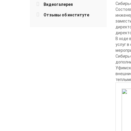
Сибирь»
Видеогалерея
Состоял
Отзывы об институте
инженер
замести
директо
директо
В ходе 
услуг в
меропр
Сибирь
дополн
Уфимск
внешние
теплым