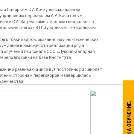
ая Сибирь» – С.А Кочкуровым, главным
 управлению персоналом А.А. Кабатовым,
ачеем С.А. Зацем, заместителем генерального
огалымнефтегаз» В.П. Зубаревым, генеральным
одготовки кадров, оказания научно-технических
бсуждение возможности реализации ряда
ва обучения персонала ООО «Лукойл-Западная
ереподготовки на базе Института
намично развивающийся вуз постоянно расширяет
 обеим сторонам переговоров и завершилась
удничества.