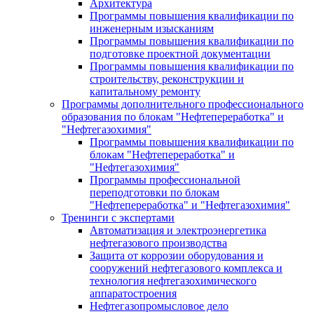
Архитектура
Программы повышения квалификации по
инженерным изысканиям
Программы повышения квалификации по
подготовке проектной документации
Программы повышения квалификации по
строительству, реконструкции и
капитальному ремонту
Программы дополнительного профессионального
образования по блокам "Нефтепереработка" и
"Нефтегазохимия"
Программы повышения квалификации по
блокам "Нефтепереработка" и
"Нефтегазохимия"
Программы профессиональной
переподготовки по блокам
"Нефтепереработка" и "Нефтегазохимия"
Тренинги с экспертами
Автоматизация и электроэнергетика
нефтегазового производства
Защита от коррозии оборудования и
сооружений нефтегазового комплекса и
технология нефтегазохимического
аппаратостроения
Нефтегазопромысловое дело