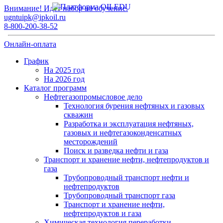
Внимание! Идет набор на обучение.
ugntuipk@ipkoil.ru
8-800-200-38-52
Онлайн-оплата
График
На 2025 год
На 2026 год
Каталог программ
Нефтегазопромысловое дело
Технология бурения нефтяных и газовых
скважин
Разработка и эксплуатация нефтяных,
газовых и нефтегазоконденсатных
месторождений
Поиск и разведка нефти и газа
Транспорт и хранение нефти, нефтепродуктов и
газа
Трубопроводный транспорт нефти и
нефтепродуктов
Трубопроводный транспорт газа
Транспорт и хранение нефти,
нефтепродуктов и газа
Химическая технология переработки