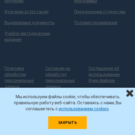
обучения
программы
Итоговая аттестация
Предложения студентам
Выдаваемые документы
Условия проживания
Учебно-методические
издания
Политика
Согласие на
Соглашение об
обработки
обработку
использовании
персональных
персональных
Куки-файлов
данных
данных
Мы используем файлы cookie, чтобы обеспечивать
правильную работу веб-сайта. Оставаясь с нами, Вы
Разработка сайта
— 3
© ИДПО
Нашли ошибку на сайте?
соглашаетесь с
использованием cookies
.
грани дизайна
УГНТУ, 2026
Помогите ее исправить!
Выделите ошибку и нажмите
ЗАКРЫТЬ
Ctrl-Enter