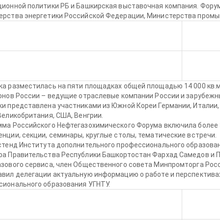
ионной политики РБ и Башкирская выставочная компания. Фору
ерства энергетики Российской Федерации, Министерства промы
а разместилась на пяти площадках общей площадью 14 000 кв.м.
ионов России – ведущие отраслевые компании России и зарубеж
и представлена участниками из Южной Кореи Германии, Италии, 
Великобритания, США, Венгрии.
мма Российского Нефтегазохимического Форума включила более
нции, секции, семинары, круглые столы, тематические встречи.
 стенд Института дополнительного профессионального образова
ра Правительства Республики Башкортостан Фархад Самедов и 
зового сервиса, член Общественного совета Минпромторга Росс
авил делегации актуальную информацию о работе и перспектива
сионального образования УГНТУ.