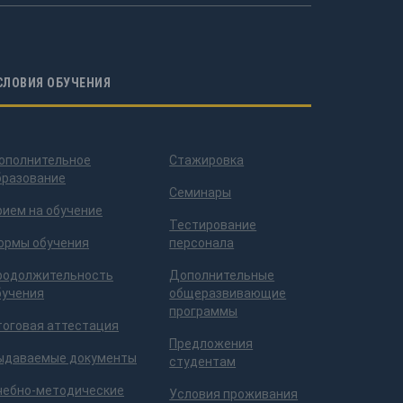
СЛОВИЯ ОБУЧЕНИЯ
ополнительное
Стажировка
бразование
Семинары
рием на обучение
Тестирование
ормы обучения
персонала
родолжительность
Дополнительные
бучения
общеразвивающие
программы
тоговая аттестация
Предложения
ыдаваемые документы
студентам
чебно-методические
Условия проживания