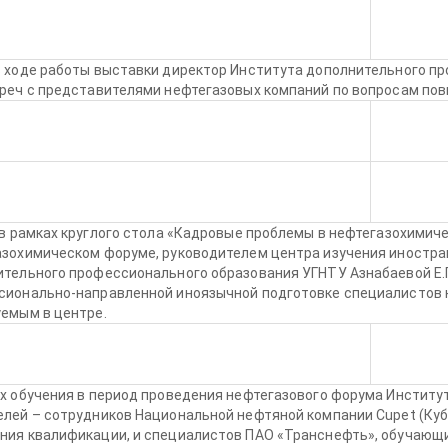
 ходе работы выставки директор Института дополнительного пр
треч с представителями нефтегазовых компаний по вопросам по
 в рамках круглого стола «Кадровые проблемы в нефтегазохимич
зохимическом форуме, руководителем центра изучения иностра
тельного профессионального образования УГНТУ Азнабаевой Е.Г
сионально-направленной иноязычной подготовке специалистов 
емым в центре.
х обучения в период проведения нефтегазового форума Институ
лей – сотрудников Национальной нефтяной компании Cupet (Куб
ния квалификации, и специалистов ПАО «Транснефть», обучающ