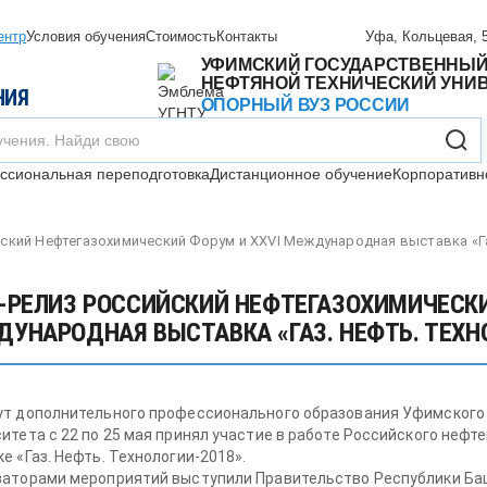
ентр
Условия обучения
Стоимость
Контакты
Уфа, Кольцевая, 5
УФИМСКИЙ ГОСУДАРСТВЕННЫ
НЕФТЯНОЙ ТЕХНИЧЕСКИЙ УНИ
НИЯ
ОПОРНЫЙ ВУЗ РОССИИ
сиональная переподготовка
Дистанционное обучение
Корпоративн
ский Нефтегазохимический Форум и XXVI Международная выставка «Га
-РЕЛИЗ РОССИЙСКИЙ НЕФТЕГАЗОХИМИЧЕСКИ
УНАРОДНАЯ ВЫСТАВКА «ГАЗ. НЕФТЬ. ТЕХН
ут дополнительного профессионального образования Уфимского 
итета с 22 по 25 мая принял участие в работе Российского неф
е «Газ. Нефть. Технологии-2018».
заторами мероприятий выступили Правительство Республики Ба