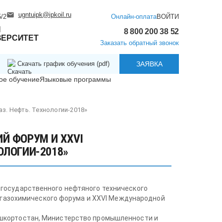
ugntuipk@ipkoil.ru
/2
Онлайн-оплата
ВОЙТИ
Й
8 800 200 38 52
ВЕРСИТЕТ
Заказать обратный звонок
Скачать график обучения (pdf)
ЗАЯВКА
ое обучение
Языковые программы
з. Нефть. Технологии-2018»
Й ФОРУМ И XXVI
ОЛОГИИ-2018»
государственного нефтяного технического
тегазохимического форума и XXVI Международной
шкортостан, Министерство промышленности и