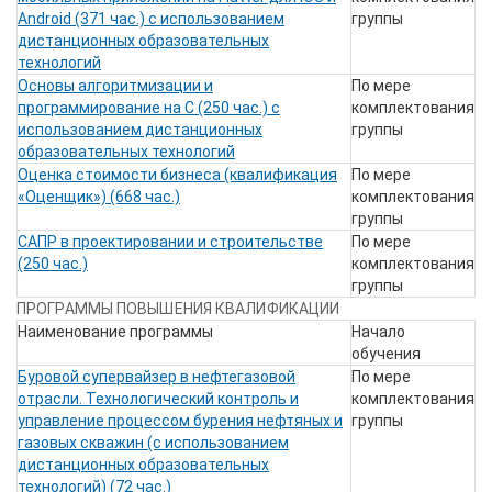
Android (371 час.) с использованием
группы
дистанционных образовательных
технологий
Основы алгоритмизации и
По мере
программирование на С (250 час.) с
комплектования
использованием дистанционных
группы
образовательных технологий
Оценка стоимости бизнеса (квалификация
По мере
«Оценщик») (668 час.)
комплектования
группы
САПР в проектировании и строительстве
По мере
(250 час.)
комплектования
группы
ПРОГРАММЫ ПОВЫШЕНИЯ КВАЛИФИКАЦИИ
Наименование программы
Начало
обучения
Буровой супервайзер в нефтегазовой
По мере
отрасли. Технологический контроль и
комплектования
управление процессом бурения нефтяных и
группы
газовых скважин (с использованием
дистанционных образовательных
технологий) (72 час.)