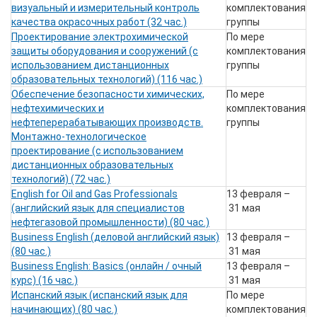
визуальный и измерительный контроль
комплектования
качества окрасочных работ (32 час.)
группы
Проектирование электрохимической
По мере
защиты оборудования и сооружений (с
комплектования
использованием дистанционных
группы
образовательных технологий) (116 час.)
Обеспечение безопасности химических,
По мере
нефтехимических и
комплектования
нефтеперерабатывающих производств.
группы
Монтажно-технологическое
проектирование (с использованием
дистанционных образовательных
технологий) (72 час.)
English for Oil and Gas Professionals
13 февраля –
(английский язык для специалистов
31 мая
нефтегазовой промышленности) (80 час.)
Business English (деловой английский язык)
13 февраля –
(80 час.)
31 мая
Business English: Basics (онлайн / очный
13 февраля –
курс) (16 час.)
31 мая
Испанский язык (испанский язык для
По мере
начинающих) (80 час.)
комплектования