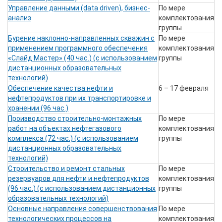
Управление данными (data driven), бизнес-
По мере
анализ
комплектования
группы
Бурение наклонно-направленных скважин с
По мере
применением программного обеспечения
комплектования
«Слайд Мастер» (40 час.) (с использованием
группы
дистанционных образовательных
технологий)
Обеспечение качества нефти и
6 – 17 февраля
нефтепродуктов при их транспортировке и
хранении (96 час.)
Производство строительно-монтажных
По мере
работ на объектах нефтегазового
комплектования
комплекса (72 час.) (с использованием
группы
дистанционных образовательных
технологий)
Строительство и ремонт стальных
По мере
резервуаров для нефти и нефтепродуктов
комплектования
(96 час.) (с использованием дистанционных
группы
образовательных технологий)
Основные направления совершенствования
По мере
технологических процессов на
комплектования