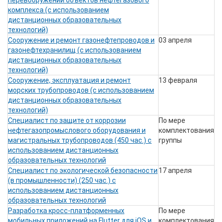
перевооружении объектов нефтегазового
комплекса (с использованием
дистанционных образовательных
технологий)
Сооружение и ремонт газонефтепроводов и
03 апреля
газонефтехранилищ (с использованием
дистанционных образовательных
технологий)
Сооружение, эксплуатация и ремонт
13 февраля
морских трубопроводов (с использованием
дистанционных образовательных
технологий)
Специалист по защите от коррозии
По мере
нефтегазопромыслового оборудования и
комплектования
магистральных трубопроводов (450 час.) с
группы
использованием дистанционных
образовательных технологий
Специалист по экологической безопасности
17 апреля
(в промышленности) (250 час.) с
использованием дистанционных
образовательных технологий
Разработка кросс-платформенных
По мере
мобильных приложений на Flutter для iOS и
комплектования