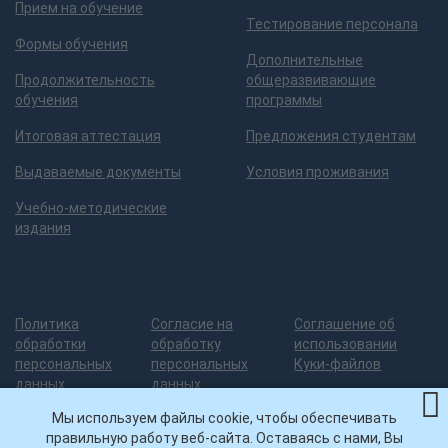
Прием на обучение
Тестирование персонала
Формы обучения
Дополнительные
Продолжительность
общеразвивающие
обучения
программы
Итоговая аттестация
Предложения студентам
Выдаваемые документы
Условия проживания
Учебно-методические
издания
Политика
Согласие на
Соглашение об
обработки
обработку
использовании
персональных
персональных
Куки-файлов
данных
данных
Мы используем файлы cookie, чтобы обеспечивать
правильную работу веб-сайта. Оставаясь с нами, Вы