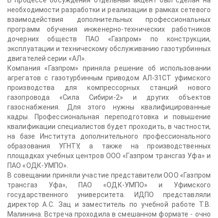
В процессе обсуждения отдельный акцент был сделан на
необходимости разработки и реализации в рамках сетевого
взаимодействия дополнительных профессиональных
программ обучения инженерно-технических работников
дочерних обществ ПАО «Газпром» по конструкции,
эксплуатации и техническому обслуживанию газотурбинных
двигателей серии «АЛ».
Компания «Газпром» приняла решение об использовании
агрегатов с газотурбинным приводом АЛ-31СТ уфимского
производства для компрессорных станций нового
газопровода «Сила Сибири-2» и других объектов
газоснабжения. Для этого нужны квалифицированные
кадры. Профессиональная переподготовка и повышение
квалификации специалистов будет проходить, в частности,
на базе Института дополнительного профессионального
образования УГНТУ, а также на производственных
площадках учебных центров ООО «Газпром трансгаз Уфа» и
ПАО «ОДК-УМПО».
В совещании приняли участие представители ООО «Газпром
трансгаз Уфа», ПАО «ОДК-УМПО» и Уфимского
государственного университета. ИДПО представляли
директор А.С. Зац и заместитель по учебной работе Т.В.
Малинина. Встреча проходила в смешанном формате - очно