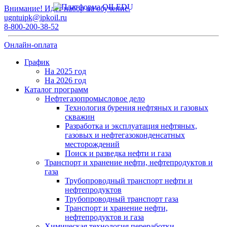
Внимание! Идет набор на обучение.
ugntuipk@ipkoil.ru
8-800-200-38-52
Онлайн-оплата
График
На 2025 год
На 2026 год
Каталог программ
Нефтегазопромысловое дело
Технология бурения нефтяных и газовых
скважин
Разработка и эксплуатация нефтяных,
газовых и нефтегазоконденсатных
месторождений
Поиск и разведка нефти и газа
Транспорт и хранение нефти, нефтепродуктов и
газа
Трубопроводный транспорт нефти и
нефтепродуктов
Трубопроводный транспорт газа
Транспорт и хранение нефти,
нефтепродуктов и газа
Химическая технология переработки